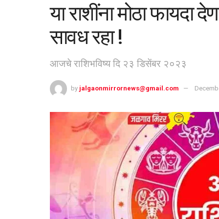
या राशींना मोठा फायदा द
सावध रहा !
आजचे राशिभविष्य दि २३ डिसेंबर २०२३
by
jalgaonmirrornews@gmail.com
Decembe