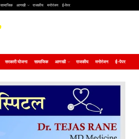
सामाजिक
आणखी
राजकीय
मनोरंजन
ई-पेपर
सरकारी योजना
सामाजिक
आणखी
राजकीय
मनोरंजन
ई-पेपर