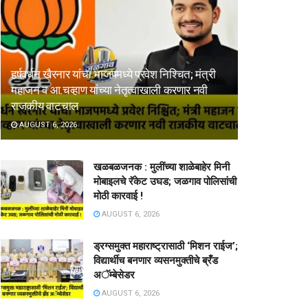
हर्षवर्धन खैरनार यांचा भाजपमध्ये प्रवेश निश्चित; मंत्री
महाजन व आ.चव्हाण यांच्या नेतृत्वाखाली करणार नवी
राजकीय वाटचाल
AUGUST 6, 2026
खळबळजनक : मुलींच्या शाळेबाहेर मिनी
मोबाइलचे रॅकेट उघड; जळगाव पोलिसांची
मोठी कारवाई !
AUGUST 6, 2026
ड्रग्समुक्त महाराष्ट्रासाठी ‘मिशन राईज’;
विद्यार्थीच बनणार व्यसनमुक्तीचे ब्रँड
अॅम्बेसेडर
AUGUST 6, 2026