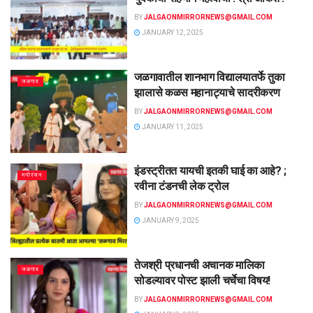
BY
JALGAONMIRRORNEWS@GMAIL.COM
JANUARY 12, 2025
जळगावातील शानभाग विद्यालयातर्फे तुका
जळगाव
झालासे कळस महानाट्याचे सादरीकरण
BY
JALGAONMIRRORNEWS@GMAIL.COM
JANUARY 11, 2025
इंडस्ट्रीतत यायची इतकी घाई का आहे? ;
मनोरंजन
रवीना टंडनची लेक ट्रोल
BY
JALGAONMIRRORNEWS@GMAIL.COM
JANUARY 9, 2025
तेजश्री प्रधानची अचानक मालिका
जळगाव
सोडल्यावर पोस्ट झाली चर्चेचा विषय!
BY
JALGAONMIRRORNEWS@GMAIL.COM