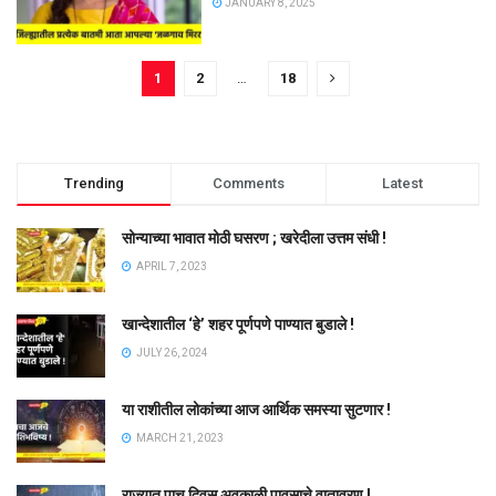
JANUARY 8, 2025
1
2
…
18
Trending
Comments
Latest
सोन्याच्या भावात मोठी घसरण ; खरेदीला उत्तम संधी !
APRIL 7, 2023
खान्देशातील ‘हे’ शहर पूर्णपणे पाण्यात बुडाले !
JULY 26, 2024
या राशीतील लोकांच्या आज आर्थिक समस्या सुटणार !
MARCH 21, 2023
राज्यात पाच दिवस अवकाळी पावसाचे वातावरण !