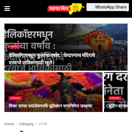
WhatsApp Share
जळगाव
हेलिकॉप्टरमधून फुलांचा वर्षाव : केदारनाथ मंदिराचे
दरवाजे भाविकांसाठी खुले !
मनोरंजन
मनोरंजन
विचार वारसा फाउंडेशनतर्फे धूलिवंदन सणानिमित्त उपक्रम
शूटिंग दरम्यान
Home
Category
आणखी