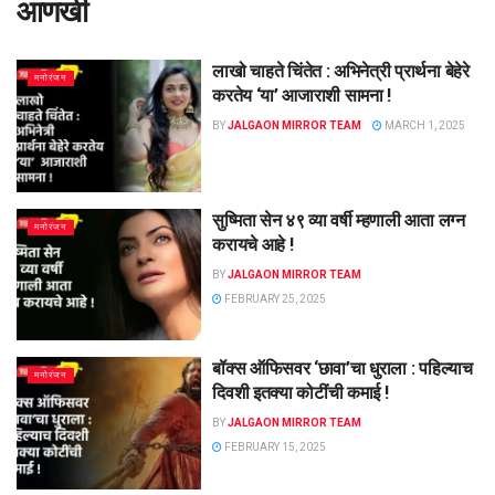
आणखी
लाखो चाहते चिंतेत : अभिनेत्री प्रार्थना बेहेरे
मनोरंजन
करतेय ‘या’ आजाराशी सामना !
BY
JALGAON MIRROR TEAM
MARCH 1, 2025
सुष्मिता सेन ४९ व्या वर्षी म्हणाली आता लग्न
मनोरंजन
करायचे आहे !
BY
JALGAON MIRROR TEAM
FEBRUARY 25, 2025
बॉक्स ऑफिसवर ‘छावा’चा धुराला : पहिल्याच
मनोरंजन
दिवशी इतक्या कोटींची कमाई !
BY
JALGAON MIRROR TEAM
FEBRUARY 15, 2025