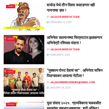
वाघोड येथे तीन दिवस कडाडणार वही
जळगाव
गायनाचा डफ !
BY
JALGAON MIRROR TEAM
FEBRUARY 10, 2025
अभिनेता सलमानच्या चित्रपटात झळकणार
मनोरंजन
अभिनेत्री रश्मिका मंदाना !
BY
JALGAON MIRROR TEAM
FEBRUARY 4, 2025
“मुक्काम पोस्ट देवाचं घर” : अभिनेता सचिन
जळगाव
पिळगावकर आपल्या भेटीला !
BY
JALGAONMIRRORNEWS@GMAIL.COM
JANUARY 18, 2025
युवा संवाद २०२५ : ग्रामविकास चळवळीत
मनोरंजन
युवकांचा सहभाग महत्वाचा : श्री अंकित !