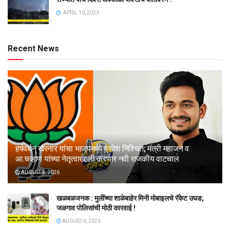
APRIL 10, 2023
Recent News
हर्षवर्धन खैरनार यांचा भाजपमध्ये प्रवेश निश्चित; मंत्री महाजन व
आ.चव्हाण यांच्या नेतृत्वाखाली करणार नवी राजकीय वाटचाल
AUGUST 6, 2026
खळबळजनक : मुलींच्या शाळेबाहेर मिनी मोबाइलचे रॅकेट उघड;
जळगाव पोलिसांची मोठी कारवाई !
AUGUST 6, 2026