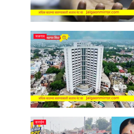
जळगाव
क्राईम