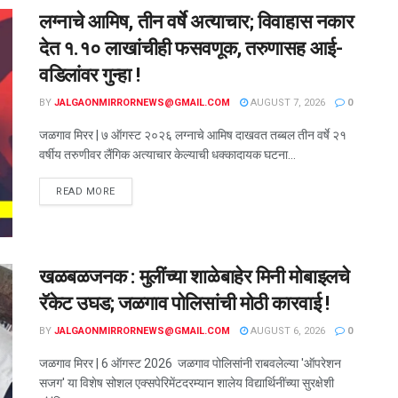
लग्नाचे आमिष, तीन वर्षे अत्याचार; विवाहास नकार
देत १.१० लाखांचीही फसवणूक, तरुणासह आई-
वडिलांवर गुन्हा !
BY
JALGAONMIRRORNEWS@GMAIL.COM
AUGUST 7, 2026
0
जळगाव मिरर | ७ ऑगस्ट २०२६ लग्नाचे आमिष दाखवत तब्बल तीन वर्षे २१
वर्षीय तरुणीवर लैंगिक अत्याचार केल्याची धक्कादायक घटना...
READ MORE
खळबळजनक : मुलींच्या शाळेबाहेर मिनी मोबाइलचे
रॅकेट उघड; जळगाव पोलिसांची मोठी कारवाई !
BY
JALGAONMIRRORNEWS@GMAIL.COM
AUGUST 6, 2026
0
जळगाव मिरर | 6 ऑगस्ट 2026 जळगाव पोलिसांनी राबवलेल्या 'ऑपरेशन
सजग' या विशेष सोशल एक्सपेरिमेंटदरम्यान शालेय विद्यार्थिनींच्या सुरक्षेशी