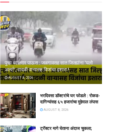
पुन्हा बरसणार पाऊस : जळगावसह सात जिल्ह्यांना ‘यलो
अलर्ट’; वादळी वाऱ्यासह विजांचा इशारा !
AUGUST 8, 2026
भरदिवसा डॉक्टरांचे घर फोडले : रोकड-
दागिन्यांसह ६५ हजारांचा मुद्देमाल लंपास
AUGUST 8, 2026
ट्रॅक्टर मागे घेताना अंदाज चुकला;