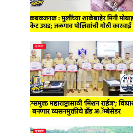
क्राईम
क्राईम