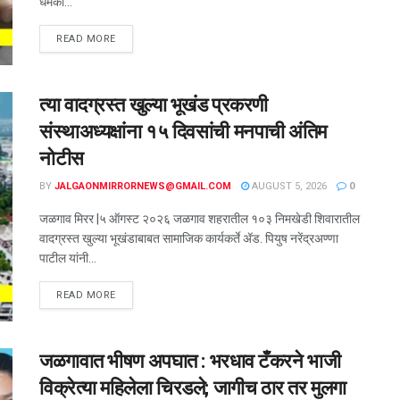
धमकी...
READ MORE
त्या वादग्रस्त खुल्या भूखंड प्रकरणी
संस्थाअध्यक्षांना १५ दिवसांची मनपाची अंतिम
नोटीस
BY
JALGAONMIRRORNEWS@GMAIL.COM
AUGUST 5, 2026
0
जळगाव मिरर |५ ऑगस्ट २०२६ जळगाव शहरातील १०३ निमखेडी शिवारातील
वादग्रस्त खुल्या भूखंडाबाबत सामाजिक कार्यकर्ते ॲड. पियुष नरेंद्रअण्णा
पाटील यांनी...
READ MORE
जळगावात भीषण अपघात : भरधाव टँकरने भाजी
विक्रेत्या महिलेला चिरडले; जागीच ठार तर मुलगा