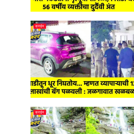
क्राईम
क्राईम