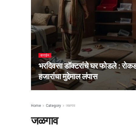
क्राईम
भरदिवसा डॉक्टरांचे घर फोडले : रोकड
हजारांचा मुद्देमाल लंपास
Home
Category
जळगाव
जळगाव