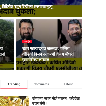
 विहिरीत पडून शिंदीच्या तरुणाचा मृत्यू
क्राईम
ात
उत्तर महाराष्ट्रात खळबळ : कथित
सपी
ऑडिओ क्लिप प्रकरणी विजय चौधरी
एलसीबीच्या ताब्यात
Trending
Comments
Latest
सोन्याच्या भावात मोठी घसरण ; खरेदीला
उत्तम संधी !