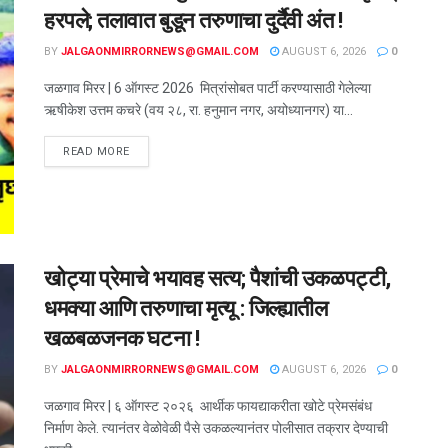
हरपले; तलावात बुडून तरुणाचा दुर्दैवी अंत !
BY
JALGAONMIRRORNEWS@GMAIL.COM
AUGUST 6, 2026
0
जळगाव मिरर | 6 ऑगस्ट 2026 मित्रांसोबत पार्टी करण्यासाठी गेलेल्या
ऋषीकेश उत्तम कचरे (वय २८, रा. हनुमान नगर, अयोध्यानगर) या...
READ MORE
खोट्या प्रेमाचे भयावह सत्य; पैशांची उकळपट्टी,
धमक्या आणि तरुणाचा मृत्यू : जिल्ह्यातील
खळबळजनक घटना !
BY
JALGAONMIRRORNEWS@GMAIL.COM
AUGUST 6, 2026
0
जळगाव मिरर | ६ ऑगस्ट २०२६ आर्थीक फायद्याकरीता खोटे प्रेमसंबंध
निर्माण केले. त्यानंतर वेळोवेळी पैसे उकळल्यानंतर पोलीसात तक्रार देण्याची