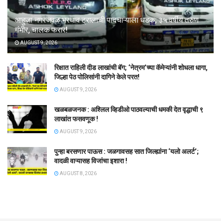
आहुजा नगरजवळ भरधाव ट्रालाची पादचाऱ्याला धडक; ३५ वर्षीय तरुण
गंभीर, चालक फरार!
AUGUST 9, 2026
रिक्षात राहिली दीड लाखांची बॅग; ‘नेत्रम’च्या कॅमेऱ्यांनी शोधला धागा,
जिल्हा पेठ पोलिसांनी दागिने केले परत!
AUGUST 9, 2026
खळबळजनक : अश्लिल व्हिडीओ पाठवल्याची धमकी देत वृद्धाची ९
लाखांत फसवणूक !
AUGUST 9, 2026
पुन्हा बरसणार पाऊस : जळगावसह सात जिल्ह्यांना ‘यलो अलर्ट’;
वादळी वाऱ्यासह विजांचा इशारा !
AUGUST 8, 2026