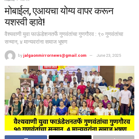
मोबाईल, एआयचा योग्य वापर करून
यशस्वी व्हावे!
वैश्यवाणी युवा फाऊंडेशनतर्फे गुणवंतांचा गुणगौरव : ९० गुणवंतांचा
सन्मान, ४ मान्यवरांना समाज भूषण
by
jalgaonmirrornews@gmail.com
June 23, 2025