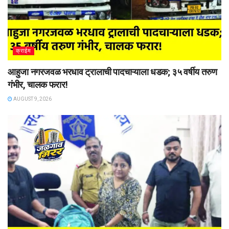
क्राईम
आहुजा नगरजवळ भरधाव ट्रालाची पादचाऱ्याला धडक; ३५ वर्षीय तरुण
गंभीर, चालक फरार!
AUGUST 9, 2026