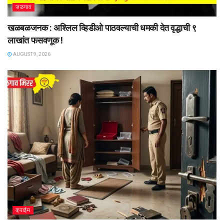
जळगाव
खळबळजनक : अश्लिल व्हिडीओ पाठवल्याची धमकी देत वृद्धाची ९
लाखांत फसवणूक !
AUGUST 9, 2026
क्राईम