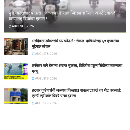
पुन्हा बरसणार पाऊस : जळगावसह सात जिल्ह्यांना ‘यलो अलर्ट’; वादळी
वाऱ्यासह विजांचा इशारा !
AUGUST 8, 2026
भरदिवसा डॉक्टरांचे घर फोडले : रोकड-दागिन्यांसह ६५ हजारांचा
मुद्देमाल लंपास
AUGUST 8, 2026
ट्रॅक्टर मागे घेताना अंदाज चुकला; विहिरीत पडून शिंदीच्या तरुणाचा
मृत्यू
AUGUST 8, 2026
हद्दपार गुन्हेगारांनी जळगाव जिल्ह्यात पाऊल टाकले तर थेट कारवाई;
एसपी श्रीकांत धिवरे यांचा इशारा
AUGUST 7, 2026