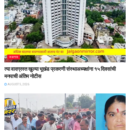
जळगाव
त्या वादग्रस्त खुल्या भूखंड प्रकरणी संस्थाअध्यक्षांना १५ दिवसांची
मनपाची अंतिम नोटीस
AUGUST 5, 2026