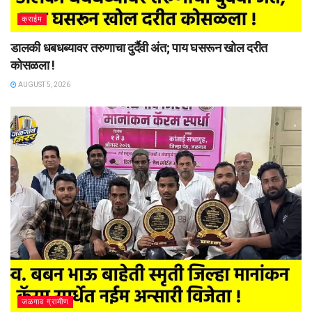
क्राईम
डालकी धबधब्यावर तरुणाचा दुर्दैवी अंत; पाय घसरून खोल दरीत
कोसळला !
AUGUST 5, 2026
जळगाव ग्रामीण