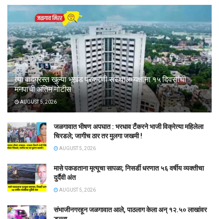
त्या वादग्रस्त खुल्या भूखंड प्रकरणी संस्थाअध्यक्षांना १५ दिवसांची
मनपाची अंतिम नोटीस
AUGUST 5, 2026
जळगावात भीषण अपघात : भरधाव टँकरने भाजी विक्रेत्या महिलेला
चिरडले; जागीच ठार तर मुलगा जखमी !
AUGUST 5, 2026
मासे पकडताना मृत्यूचा सापळा; निसर्डी धरणात ५६ वर्षीय व्यक्तीचा
दुर्दैवी अंत
AUGUST 5, 2026
संभाजीनगरहून जळगावात आले, पाठलाग केला अन् १२.५० लाखांवर
डल्ला