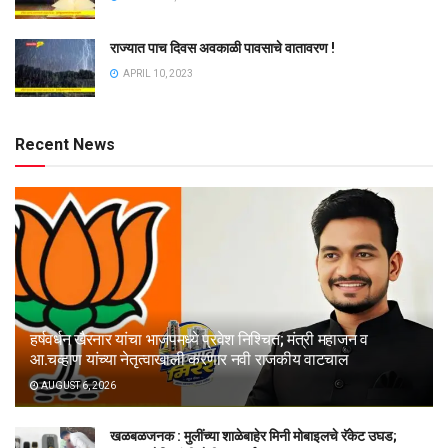
राज्यात पाच दिवस अवकाळी पावसाचे वातावरण !
APRIL 10, 2023
Recent News
हर्षवर्धन खैरनार यांचा भाजपमध्ये प्रवेश निश्चित; मंत्री महाजन व
आ.चव्हाण यांच्या नेतृत्वाखाली करणार नवी राजकीय वाटचाल
AUGUST 6, 2026
खळबळजनक : मुलींच्या शाळेबाहेर मिनी मोबाइलचे रॅकेट उघड;