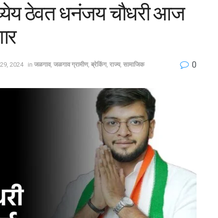
 ध्येय ठेवत धनंजय चौधरी आज
णार
0
29, 2024
in
जळगाव
,
जळगाव ग्रामीण
,
ब्रेकिंग
,
राज्य
,
सामाजिक