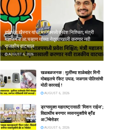
हर्षवर्धन खैरनार यांचा भाजपमध्ये प्रवेश निश्चित; मंत्री
महाजन व आ.चव्हाण यांच्या नेतृत्वाखाली करणार नवी
राजकीय वाटचाल
AUGUST 6, 2026
खळबळजनक : मुलींच्या शाळेबाहेर मिनी
मोबाइलचे रॅकेट उघड; जळगाव पोलिसांची
मोठी कारवाई !
AUGUST 6, 2026
ड्रग्समुक्त महाराष्ट्रासाठी ‘मिशन राईज’;
विद्यार्थीच बनणार व्यसनमुक्तीचे ब्रँड
अॅम्बेसेडर
AUGUST 6, 2026