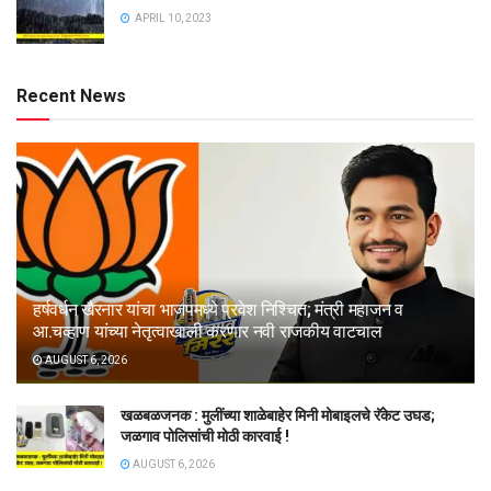
APRIL 10, 2023
Recent News
हर्षवर्धन खैरनार यांचा भाजपमध्ये प्रवेश निश्चित; मंत्री महाजन व
आ.चव्हाण यांच्या नेतृत्वाखाली करणार नवी राजकीय वाटचाल
AUGUST 6, 2026
खळबळजनक : मुलींच्या शाळेबाहेर मिनी मोबाइलचे रॅकेट उघड;
जळगाव पोलिसांची मोठी कारवाई !
AUGUST 6, 2026