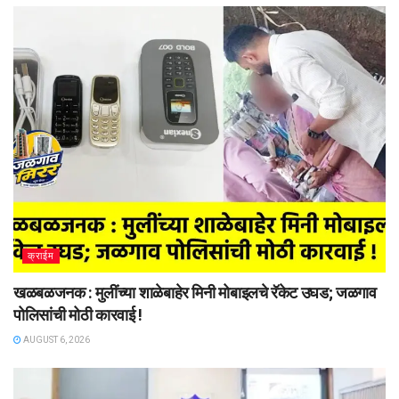
क्राईम
खळबळजनक : मुलींच्या शाळेबाहेर मिनी मोबाइलचे रॅकेट उघड; जळगाव
पोलिसांची मोठी कारवाई !
AUGUST 6, 2026