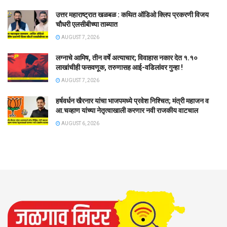
उत्तर महाराष्ट्रात खळबळ : कथित ऑडिओ क्लिप प्रकरणी विजय
चौधरी एलसीबीच्या ताब्यात
AUGUST 7, 2026
लग्नाचे आमिष, तीन वर्षे अत्याचार; विवाहास नकार देत १.१०
लाखांचीही फसवणूक, तरुणासह आई-वडिलांवर गुन्हा !
AUGUST 7, 2026
हर्षवर्धन खैरनार यांचा भाजपमध्ये प्रवेश निश्चित; मंत्री महाजन व
आ.चव्हाण यांच्या नेतृत्वाखाली करणार नवी राजकीय वाटचाल
AUGUST 6, 2026