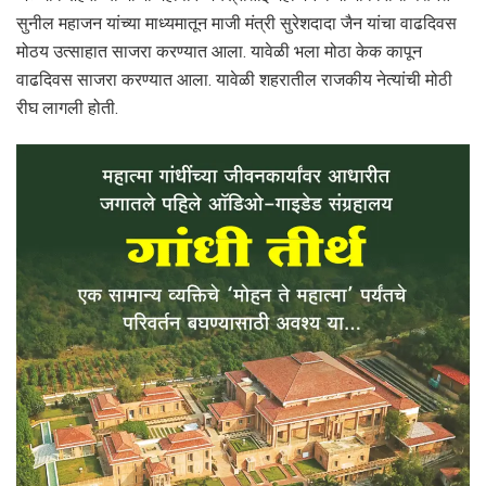
सुनील महाजन यांच्या माध्यमातून माजी मंत्री सुरेशदादा जैन यांचा वाढदिवस
मोठय उत्साहात साजरा करण्यात आला. यावेळी भला मोठा केक कापून
वाढदिवस साजरा करण्यात आला. यावेळी शहरातील राजकीय नेत्यांची मोठी
रीघ लागली होती.