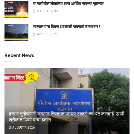
या राशीतील लोकांच्या आज आर्थिक समस्या सुटणार !
MARCH 21, 2023
राज्यात पाच दिवस अवकाळी पावसाचे वातावरण !
APRIL 10, 2023
Recent News
हद्दपार गुन्हेगारांनी जळगाव जिल्ह्यात पाऊल टाकले तर थेट कारवाई; एसपी
श्रीकांत धिवरे यांचा इशारा
AUGUST 7, 2026