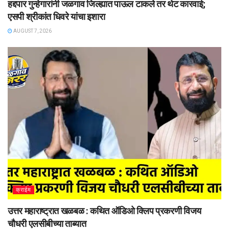
हद्दपार गुन्हेगारांनी जळगाव जिल्ह्यात पाऊल टाकले तर थेट कारवाई;
एसपी श्रीकांत धिवरे यांचा इशारा
AUGUST 7, 2026
क्राईम
उत्तर महाराष्ट्रात खळबळ : कथित ऑडिओ क्लिप प्रकरणी विजय
चौधरी एलसीबीच्या ताब्यात