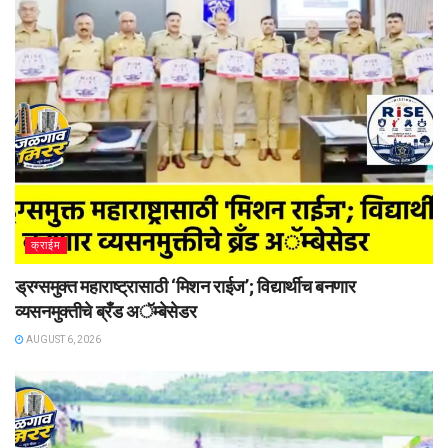
क्राईम
ड्रग्समुक्त महाराष्ट्रासाठी ‘मिशन राईज’; विद्यार्थीच बनणार
व्यसनमुक्तीचे ब्रँड अॅम्बेसेडर
AUGUST 6, 2026