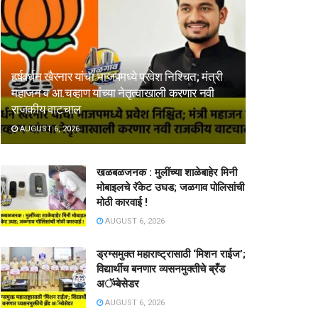
हर्षवर्धन खैरनार यांचा भाजपमध्ये प्रवेश निश्चित; मंत्री
महाजन व आ.चव्हाण यांच्या नेतृत्वाखाली करणार नवी
राजकीय वाटचाल
AUGUST 6, 2026
खळबळजनक : मुलींच्या शाळेबाहेर मिनी
मोबाइलचे रॅकेट उघड; जळगाव पोलिसांची
मोठी कारवाई !
AUGUST 6, 2026
ड्रग्समुक्त महाराष्ट्रासाठी ‘मिशन राईज’;
विद्यार्थीच बनणार व्यसनमुक्तीचे ब्रँड
अॅम्बेसेडर
AUGUST 6, 2026