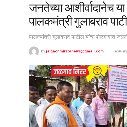
जनतेच्या आशीर्वादानेच या
पालकमंत्री गुलाबराव पाट
पालकमंत्री गुलाबराव पाटील यांचा शेळगावात जल्ल
by
jalgaonmirrornews@gmail.com
February