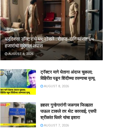
भरदिवसा डॉक्टरांचे घर फोडले : रोकड-दागिन्यांसह ६५
हजारांचा मुद्देमाल लंपास
AUGUST 8, 2026
ट्रॅक्टर मागे घेताना अंदाज चुकला;
विहिरीत पडून शिंदीच्या तरुणाचा मृत्यू
AUGUST 8, 2026
हद्दपार गुन्हेगारांनी जळगाव जिल्ह्यात
पाऊल टाकले तर थेट कारवाई; एसपी
श्रीकांत धिवरे यांचा इशारा
AUGUST 7, 2026