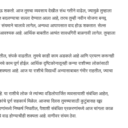
शकतो. आज तुमचा व्यवसाय देखील संथ गतीने वाढेल, ज्यामुळे तुम्हाला
त बदलण्याचा सल्ला देण्यात आला आहे, तरच तुम्ही नवीन योजना बनवू
संयमाने चालावे लागेल, अन्यथा आपापसात वाद होऊ शकतात. सेल्स
्ष देणे आवश्यक आहे. आर्थिक बाबतीत अत्यंत सावधगिरी बाळगावी लागेल. तुम्हाला
ेतील, संपर्क वाढतील. तुमचे काही काम अडकले आहे आणि प्रयत्न करूनही
 काम पूर्ण होईल. आर्थिक दृष्टिकोनातूनही कन्या राशीच्या लोकांसाठी
्यता आहे. आज या राशीचे विद्यार्थी अभ्यासाबाबत गंभीर राहतील, ज्याचा
या राशीचे लोक जे त्यांच्या वडिलोपार्जित व्यवसायाशी संबंधित आहेत,
ांचे पूर्ण सहकार्य मिळेल. आजचा दिवस तुमच्यासाठी कुटुंबासह खूप
ंमध्ये निष्कर्ष निघतील, पैशाशी संबंधित प्रकरणांमध्ये आज चांगला काळ
े वाढ होण्याचीही शक्यता आहे. वाणीवर संयम ठेवा.