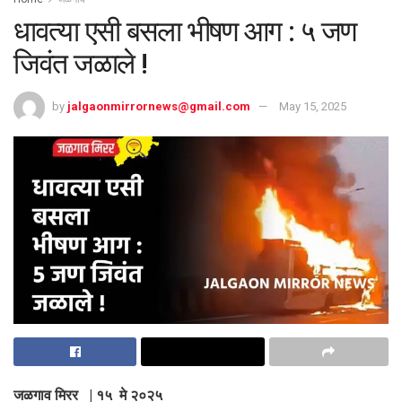
धावत्या एसी बसला भीषण आग : ५ जण
जिवंत जळाले !
by
jalgaonmirrornews@gmail.com
May 15, 2025
जळगाव मिरर | १५ मे २०२५