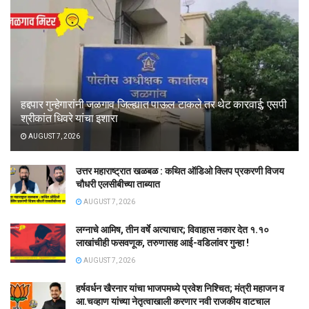
हद्दपार गुन्हेगारांनी जळगाव जिल्ह्यात पाऊल टाकले तर थेट कारवाई; एसपी
श्रीकांत धिवरे यांचा इशारा
AUGUST 7, 2026
उत्तर महाराष्ट्रात खळबळ : कथित ऑडिओ क्लिप प्रकरणी विजय
चौधरी एलसीबीच्या ताब्यात
AUGUST 7, 2026
लग्नाचे आमिष, तीन वर्षे अत्याचार; विवाहास नकार देत १.१०
लाखांचीही फसवणूक, तरुणासह आई-वडिलांवर गुन्हा !
AUGUST 7, 2026
हर्षवर्धन खैरनार यांचा भाजपमध्ये प्रवेश निश्चित; मंत्री महाजन व
आ.चव्हाण यांच्या नेतृत्वाखाली करणार नवी राजकीय वाटचाल