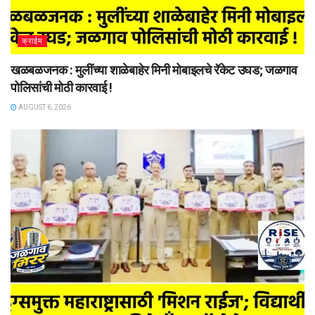
क्राईम
खळबळजनक : मुलींच्या शाळेबाहेर मिनी मोबाइलचे रॅकेट उघड; जळगाव
पोलिसांची मोठी कारवाई !
AUGUST 6, 2026