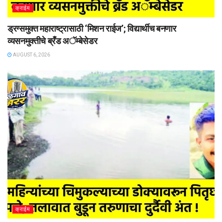
क्राईम
ड्रग्समुक्त महाराष्ट्रासाठी ‘मिशन राईज’; विद्यार्थीच बनणार
व्यसनमुक्तीचे ब्रँड अॅम्बेसेडर
AUGUST 6, 2026
क्राईम