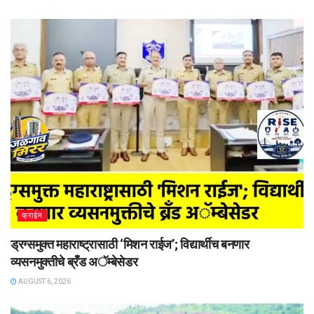
क्राईम
ड्रग्समुक्त महाराष्ट्रासाठी ‘मिशन राईज’; विद्यार्थीच बनणार
व्यसनमुक्तीचे ब्रँड अॅम्बेसेडर
AUGUST 6, 2026