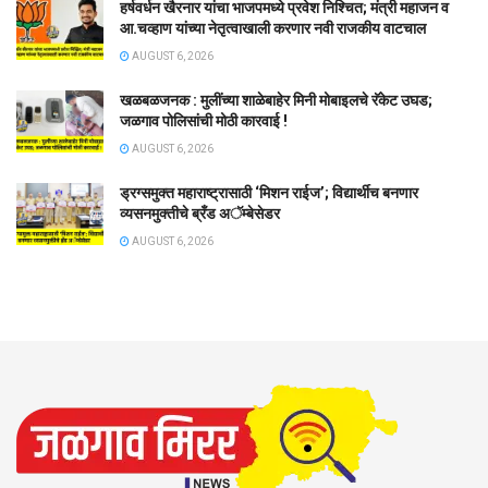
हर्षवर्धन खैरनार यांचा भाजपमध्ये प्रवेश निश्चित; मंत्री महाजन व
आ.चव्हाण यांच्या नेतृत्वाखाली करणार नवी राजकीय वाटचाल
AUGUST 6, 2026
खळबळजनक : मुलींच्या शाळेबाहेर मिनी मोबाइलचे रॅकेट उघड;
जळगाव पोलिसांची मोठी कारवाई !
AUGUST 6, 2026
ड्रग्समुक्त महाराष्ट्रासाठी ‘मिशन राईज’; विद्यार्थीच बनणार
व्यसनमुक्तीचे ब्रँड अॅम्बेसेडर
AUGUST 6, 2026