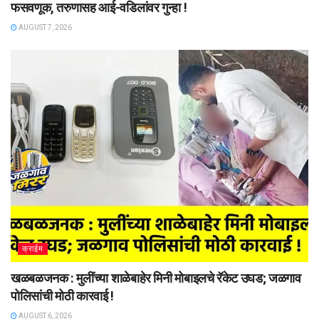
फसवणूक, तरुणासह आई-वडिलांवर गुन्हा !
AUGUST 7, 2026
क्राईम
खळबळजनक : मुलींच्या शाळेबाहेर मिनी मोबाइलचे रॅकेट उघड; जळगाव
पोलिसांची मोठी कारवाई !
AUGUST 6, 2026