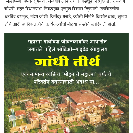
जिल्हाध्यक्ष दिपक सुर्यवंशी, जळगाव लोकसभा निवडणूक प्रमुख डॉ. राधेशाम
चौधरी, शहर विधानसभा निवडणूक प्रमुख विशाल त्रिपाठी, सरचिटणीस
अरविंद देशमुख, महेश जोशी, जितेंद्र मराठे, ज्योती निंभोरे, किशोर ढाके, सुभाष
शौचे आदी उपस्थित होते. कार्यकर्त्यांची मोठ्या संख्येने उपस्थिती होती.