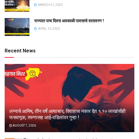
MARCH 21, 2023
राज्यात पाच दिवस अवकाळी पावसाचे वातावरण !
APRIL 10, 2023
Recent News
लग्नाचे आमिष, तीन वर्षे अत्याचार; विवाहास नकार देत १.१० लाखांचीही
फसवणूक, तरुणासह आई-वडिलांवर गुन्हा !
AUGUST 7, 2026