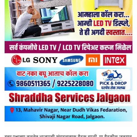
इतर पक्षाच्या तुलनेत भाजपाची संघटनात्मक बैठक झाली. या बैठकीस जळगाव