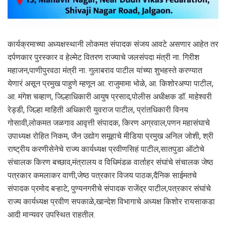
कार्यक्रमाच्या अध्यक्षस्थानी लोकमत संपादक संजय आवटे असणार आहेत तर
दर्पणकार पुरस्कार व हेल्मेट वितरण राज्याचे जलसंपदा मंत्री ना. गिरीश
महाजन,पाणीपुरवठा मंत्री ना. गुलाबराव पाटील यांच्या शुभहस्ते करण्यात
येणारं असून प्रमुख पाहुणे म्हणून आ. राजुमामा भोळे, आ. किशोरअप्पा पाटील,
आ. मंगेश चव्हाण, जिल्हाधिकारी आयुष प्रसाद,पोलीस अधीक्षक डॉ. माहेश्वरी
रेड्डी, जिल्हा माहिती अधिकारी युवराज पाटील, प्रांतधिकारी विनय
गोसावी,लोकमत जळगाव आवृत्ती संपादक, किरण अग्रवाल,पणन महासंघाचे
उपाध्यक्ष रोहित निकम, जैन उद्योग समूहाचे मीडिया प्रमुख अनिल जोशी, श्री
राष्ट्रीय करणीसेनेचे राज्य कार्यध्यक्ष प्रवीणसिहं पाटील,सातपुडा ऑटोचे
संचालक किरण बच्छाव,मंत्रालय व विधिमंडळ वार्ताहर संघांचे संचालक जेष्ठ
पत्रकार कमलाकर वाणी,जेष्ठ पत्रकार विजय पाठक,दैनिक साईमतचे
संपादक प्रमोद बऱ्हाटे, पुण्यनगरीचे संपादक राजेंद्र पाटील,पत्रकार संघांचे
राज्य कार्यध्यक्ष प्रवीण सपकाळे,खान्देश विभागाचे अध्यक्ष किशोर रायसाकडा
आदी मान्यवर उपस्थित राहतील.