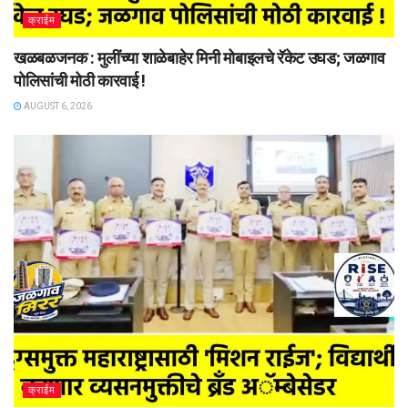
क्राईम
खळबळजनक : मुलींच्या शाळेबाहेर मिनी मोबाइलचे रॅकेट उघड; जळगाव
पोलिसांची मोठी कारवाई !
AUGUST 6, 2026
क्राईम