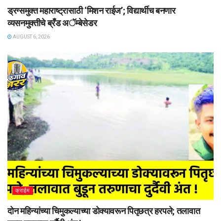
ड्रग्समुक्त महाराष्ट्रासाठी ‘मिशन राईज’; विद्यार्थीच बनणार
व्यसनमुक्तीचे ब्रँड अॅम्बेसेडर
AUGUST 6, 2026
क्राईम
दोन महिन्यांच्या चिमुकल्याच्या डोक्यावरून पितृछत्र हरपले; तलावात