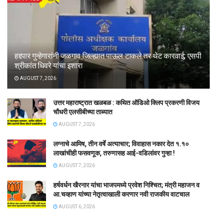
हद्दपार गुन्हेगारांनी जळगाव जिल्ह्यात पाऊल टाकले तर थेट कारवाई; एसपी
श्रीकांत धिवरे यांचा इशारा
AUGUST 7, 2026
उत्तर महाराष्ट्रात खळबळ : कथित ऑडिओ क्लिप प्रकरणी विजय
चौधरी एलसीबीच्या ताब्यात
AUGUST 7, 2026
लग्नाचे आमिष, तीन वर्षे अत्याचार; विवाहास नकार देत १.१०
लाखांचीही फसवणूक, तरुणासह आई-वडिलांवर गुन्हा !
AUGUST 7, 2026
हर्षवर्धन खैरनार यांचा भाजपमध्ये प्रवेश निश्चित; मंत्री महाजन व
आ.चव्हाण यांच्या नेतृत्वाखाली करणार नवी राजकीय वाटचाल
AUGUST 6, 2026