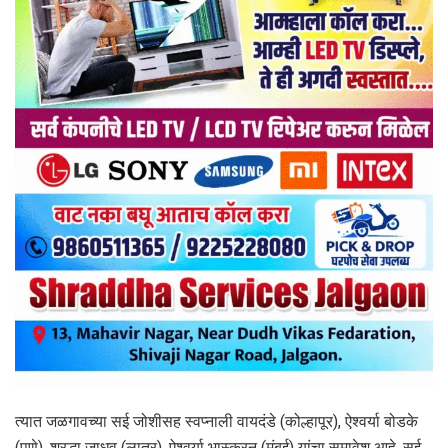
त्यात जळगावच्या सई जोशीसह स्वप्नाली वायदंडे (कोल्हापूर), ऐश्वर्या बोडके
(पुणे), श्रद्धा जाधव (लातूर), ऐश्वर्या भास्करन (मुंबई) यांचा समावेश आहे. सई