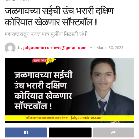
जळगावच्या सईची उंच भरारी दक्षिण
कोरियात खेळणार सॉफ्टबॉल !
महाराष्ट्रातुन फक्त पाच मुलींना मिळाली संधी
by
jalgaonmirrornews@gmail.com
March 30, 2023