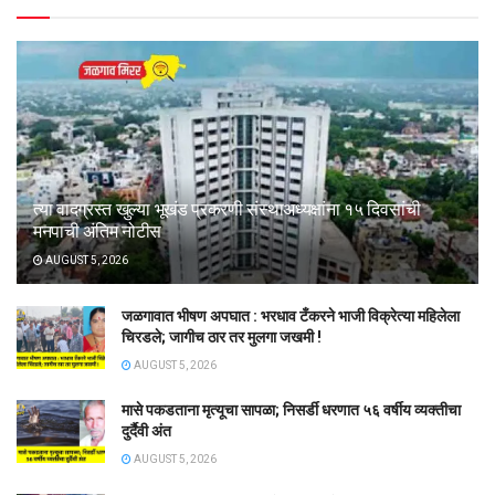
त्या वादग्रस्त खुल्या भूखंड प्रकरणी संस्थाअध्यक्षांना १५ दिवसांची
मनपाची अंतिम नोटीस
AUGUST 5, 2026
जळगावात भीषण अपघात : भरधाव टँकरने भाजी विक्रेत्या महिलेला
चिरडले; जागीच ठार तर मुलगा जखमी !
AUGUST 5, 2026
मासे पकडताना मृत्यूचा सापळा; निसर्डी धरणात ५६ वर्षीय व्यक्तीचा
दुर्दैवी अंत
AUGUST 5, 2026