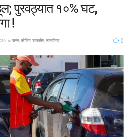
हूल; पुरवठ्यात १०% घट,
ंगा !
0
026
in
राज्य
,
ब्रेकिंग
,
राजकीय
,
सामाजिक