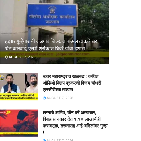
हद्दपार गुन्हेगारांनी जळगाव जिल्ह्यात पाऊल टाकले तर
थेट कारवाई; एसपी श्रीकांत धिवरे यांचा इशारा
AUGUST 7, 2026
उत्तर महाराष्ट्रात खळबळ : कथित
ऑडिओ क्लिप प्रकरणी विजय चौधरी
एलसीबीच्या ताब्यात
AUGUST 7, 2026
लग्नाचे आमिष, तीन वर्षे अत्याचार;
विवाहास नकार देत १.१० लाखांचीही
फसवणूक, तरुणासह आई-वडिलांवर गुन्हा
!
AUGUST 7, 2026