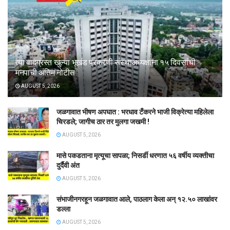
त्या वादग्रस्त खुल्या भूखंड प्रकरणी संस्थाअध्यक्षांना १५ दिवसांची
मनपाची अंतिम नोटीस
AUGUST 5, 2026
जळगावात भीषण अपघात : भरधाव टँकरने भाजी विक्रेत्या महिलेला
चिरडले; जागीच ठार तर मुलगा जखमी !
AUGUST 5, 2026
मासे पकडताना मृत्यूचा सापळा; निसर्डी धरणात ५६ वर्षीय व्यक्तीचा
दुर्दैवी अंत
AUGUST 5, 2026
संभाजीनगरहून जळगावात आले, पाठलाग केला अन् १२.५० लाखांवर
डल्ला
AUGUST 5, 2026