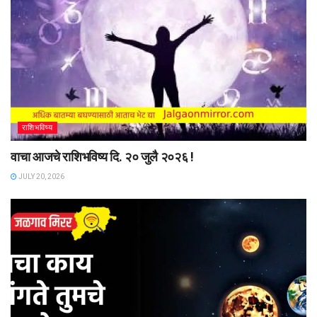
राशिभविष्य
वाचा आजचे राशिभविष्य दि. २० जुलै २०२६ !
JULY 20, 2026