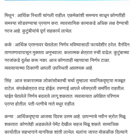
मिथुन : आर्थिक स्थिती चांगली राहील. एकमेकांशी समन्वय साधून कोणतीही
समस्या सोडवण्याचा प्रयत्न करा. व्यावसायिक कामाकडे अधिक लक्ष देण्याची
गरज आहे. कुटुंबीयांचे पूर्ण सहकार्य लाभेल.
कर्क : आर्थिक प्रश्‍नावर घेतलेला निर्णय भविष्यासाठी फायदेशीर ठरेल. दैनंदिन
ताणतणावापासून मुक्तता अनुभवाला. कलात्मक क्षेत्रात रुची वाढेल. कुटुंबाच्या
गरजांकडे दुर्लक्ष करू नका. आज कोणताही महत्त्वाचा निर्णय टाळा.
व्यवसायाच्या ठिकाणी आपली उपस्थिती आवश्यक आहे.
सिंह : आज सकारात्मक लोकांसोबतची चर्चा तुम्हाला भावनिकदृष्ट्या मजबूत
वाटेल. संपर्कक्षेत्रात वाढ होईल. तरुणाई आपले ध्येयप्रती समर्पित राहतील.
घाईत घेतलेले निर्णय बदलावे लागू शकतात. व्यवसायात अपेक्षित परिणाम
प्राप्त होतील. पती-पत्नीचे नाते मधुर राहील.
कन्या : आर्थिकदृष्ट्या आजचा दिवस उत्तम आहे. उत्पन्नाचे नवीन स्रोत मिळू
शकतात. कोणतेही अडकलेले पेमेंट देखील सहज मिळू शकते. सामाजिक
कार्यातील सहभागाने मानसिक शांती लाभेल. मुलांना जास्त मोकळीक दिल्याने