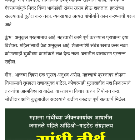
गैरसमजांमुळे मित्र किंवा भावंडांशी संबंध खराब होऊ शकतात. इतरांच्या
सल्ल्याकडे दुर्लक्ष करु नका. व्यवसायात अत्यंत गांभीर्याने काम करण्याची गरज
आहे.
कुंभ : अनुकूल ग्रहमानात आहे. महत्त्‍वाची कामे पूर्ण करण्‍यास प्राधान्‍य द्‍या.
विशेषतः महिलांसाठी वेळ अनुकूल आहे. शेजाऱ्यांशी संबंध खराब करू नका.
कोणत्याही चुकीच्या कामांकडे लक्ष देऊ नका. घरातील वातावरण प्रसन्न
राहील.
मीन : आजचा दिवस एक सुखद अनुभव असेल. महत्त्‍वाचे प्रश्‍नावर तोडगा
निघाल्‍याने तुम्‍हाला तणावमुक्त वाटेल. कोणत्याही मुलाखतीत यश मिळाल्याने
तरुणांचा आत्मविश्वास वाढेल. वास्‍तावचा विचार करुन नियोजन करा.
जोडीदार आणि कुटुंबातील सदस्यांचे कठीण काळात पूर्ण सहकार्य मिळेल.