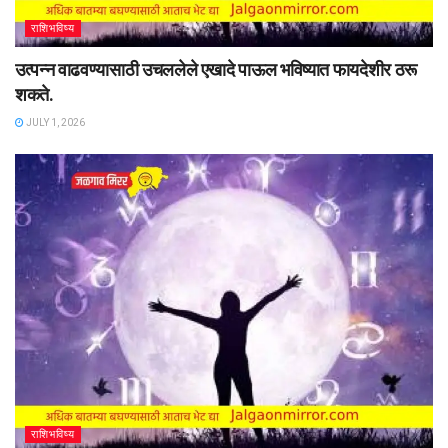
राशिभविष्य
उत्पन्न वाढवण्यासाठी उचललेले एखादे पाऊल भविष्यात फायदेशीर ठरू
शकते.
JULY 1, 2026
राशिभविष्य