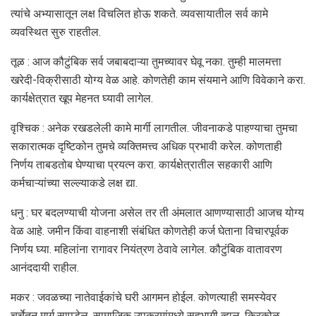
त्यांचे अभ्यासातून लक्ष विचलित होऊ शकते. व्यवसायातील सर्व कामे
व्यवस्थित सुरु राहतील.
तूळ : आज कौटुंबिक सर्व जबाबदाऱ्या तुमच्यावर घेवू नका. तुम्ही मालमत्ता
खरेदी-विक्रीसाठी योग्‍य वेळ आहे. कोणतेही काम संयमाने आणि विवेकाने करा.
कार्यक्षेत्रात खूप मेहनत घ्यावी लागेल.
वृश्चिक : अनेक रखडलेली कामे मार्गी लागतील. जीवनाकडे पाहण्याचा तुमचा
सकारात्मक दृष्टिकोन तुमचे व्यक्तिमत्त्व अधिक प्रभावी करेल. कोणताही
निर्णय ताबडतोब घेण्याचा प्रयत्न करा. कार्यक्षेत्रातील सहकारी आणि
कर्मचाऱ्यांच्या सल्ल्याकडे लक्ष द्या.
धनु : घर बदलण्याची योजना असेल तर ती अंमलात आणण्यासाठी आजच योग्य
वेळ आहे. जमीन किंवा वाहनाशी संबंधित कोणतेही कर्ज घेताना विचारपूर्वक
निर्णय घ्‍या. महिलांना रागावर नियंत्रण ठेवावे लागेल. कौटुंबिक वातावरण
आनंददायी राहील.
मकर : जवळच्‍या नातेवाईकांचे घरी आगमन होईल. कोणत्‍याही समस्‍येवर
चर्चेतून मार्ग सापडेल. सामाजिक उपक्रमांमध्ये सहभागी व्‍हाल. किरकोळ