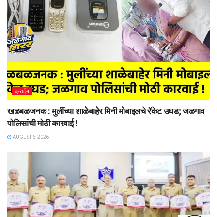
क्राईम
खळबळजनक : मुलींच्या शाळेबाहेर मिनी मोबाइलचे रॅकेट उघड; जळगाव
पोलिसांची मोठी कारवाई !
AUGUST 6, 2026