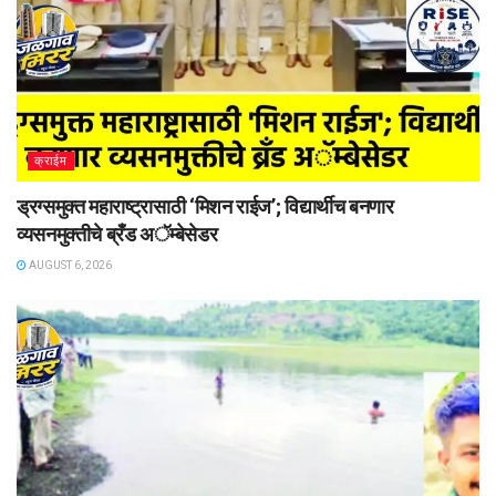
क्राईम
ड्रग्समुक्त महाराष्ट्रासाठी ‘मिशन राईज’; विद्यार्थीच बनणार
व्यसनमुक्तीचे ब्रँड अॅम्बेसेडर
AUGUST 6, 2026