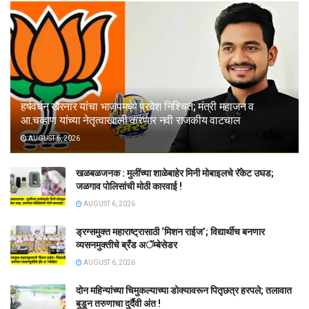
हर्षवर्धन खैरनार यांचा भाजपमध्ये प्रवेश निश्चित; मंत्री महाजन व
आ.चव्हाण यांच्या नेतृत्वाखाली करणार नवी राजकीय वाटचाल
AUGUST 6, 2026
खळबळजनक : मुलींच्या शाळेबाहेर मिनी मोबाइलचे रॅकेट उघड;
जळगाव पोलिसांची मोठी कारवाई !
AUGUST 6, 2026
ड्रग्समुक्त महाराष्ट्रासाठी ‘मिशन राईज’; विद्यार्थीच बनणार
व्यसनमुक्तीचे ब्रँड अॅम्बेसेडर
AUGUST 6, 2026
दोन महिन्यांच्या चिमुकल्याच्या डोक्यावरून पितृछत्र हरपले; तलावात
बुडून तरुणाचा दुर्दैवी अंत !