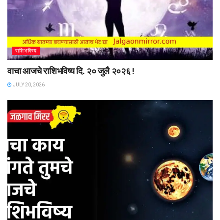
राशिभविष्य
वाचा आजचे राशिभविष्य दि. २० जुलै २०२६ !
JULY 20, 2026