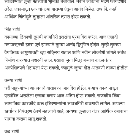
सोडवण्यात तुम्ही महत्त्वाची भूमिका बजावाल. नवीन लोकांना भेटणे फायदेशीर
ठरेल. एकामागून एक चांगल्या बातम्या ऐकून आनंद मिळेल. तथापि, काही
आर्थिक चिंतांमुळे तुम्हाला आंतरिक त्रास होऊ शकतो.
सिंह राशी
कामाच्या ठिकाणी तुमची कामगिरी इतरांना प्रभावित करेल. आज एखादी
मनापासूनची इच्छा पूर्ण झाल्याने तुमचा आनंद द्विगुणित होईल. तुम्ही तुमच्या
वैयक्तिक आयुष्यातही खूप सक्रिय राहाल आणि नवीन लोकांशी चांगले संबंध
निर्माण करण्यात यशस्वी व्हाल. एखादा जुना मित्र बऱ्याच काळानंतर
अनपेक्षितपणे भेटायला येऊ शकतो, ज्यामुळे जुन्या गोड आठवणी ताज्या होतील.
कन्या राशी
घरी पाहुण्यांच्या आगमनाने वातावरण आनंदित होईल. बऱ्याच काळापासून
प्रलंबित असलेला एखादा करार आज अंतिम होऊ शकतो. राजकीय किंवा
सामाजिक कारकीर्द करू इच्छिणाऱ्यांना सावधगिरी बाळगावी लागेल. आपल्या
खर्चावर नियंत्रण ठेवणे महत्त्वाचे आहे, अन्यथा तुम्हाला नंतर आर्थिक दबावाचा
सामना करावा लागू शकतो.
तुळ राशी