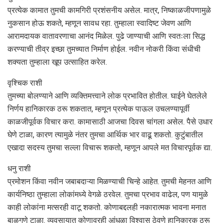
प्रत्येक कामात तुमची कामगिरी प्रशंसनीय असेल. मात्र, निष्काळजीपणामुळे
नुकसान होऊ शकते, म्हणून सावध रहा. तुम्हाला स्वादिष्ट जेवण आणि
आरामदायक वातावरणाचा आनंद मिळेल. पुढे जाण्याची आणि स्वतःला सिद्ध
करण्याची तीव्र इच्छा तुमच्यात निर्माण होईल. नवीन नोकरी किंवा संधीची
शक्यता तुम्हाला खूप उत्साहित करेल.
वृश्चिक राशी
तुमच्या बोलण्याने आणि व्यक्तिमत्त्वाने लोक प्रभावित होतील. घाईने घेतलेले
निर्णय हानिकारक ठरू शकतात, म्हणून प्रत्येक पाऊल उचलण्यापूर्वी
काळजीपूर्वक विचार करा. कामासाठी आजचा दिवस चांगला असेल. पैसे उधार
घेणे टाळा, कारण त्यामुळे नंतर तुमचा आर्थिक भार वाढू शकतो. कुटुंबातील
एखादा सदस्य तुमचा सल्ला विचारू शकतो, म्हणून आपले मत विचारपूर्वक द्या.
धनु राशी
प्रमोशन किंवा नवीन जबाबदाऱ्या मिळण्याची चिन्हे आहेत. तुमची मेहनत आणि
कार्यनिष्ठा तुम्हाला लोकांमध्ये वेगळे ठरवेल. तुमचा प्रभाव वाढेल, पण यामुळे
काही लोकांना मत्सरही वाटू शकतो. कोणाबद्दलही नकारात्मक भावना मनात
बाळगणे टाळा. व्यवसायात कोणावरही आंधळा विश्वास ठेवणे हानिकारक ठरू