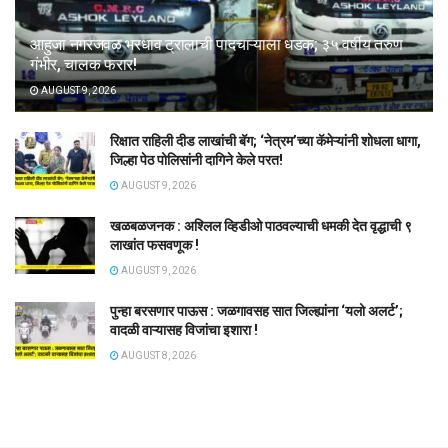
आहुजा नगरजवळ भरधाव ट्रालाची पादचाऱ्याला धडक; ३५ वर्षीय तरुण
गंभीर, चालक फरार!
AUGUST 9, 2026
रिक्षात राहिली दीड लाखांची बॅग; ‘नेत्रम’च्या कॅमेऱ्यांनी शोधला धागा,
जिल्हा पेठ पोलिसांनी दागिने केले परत!
AUGUST 9, 2026
खळबळजनक : अश्लिल व्हिडीओ पाठवल्याची धमकी देत वृद्धाची ९
लाखांत फसवणूक !
AUGUST 9, 2026
पुन्हा बरसणार पाऊस : जळगावसह सात जिल्ह्यांना ‘यलो अलर्ट’;
वादळी वाऱ्यासह विजांचा इशारा !
AUGUST 8, 2026