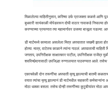
मिळालेल्या माहितीनुसार, करिष्मा उर्फ प्राजक्ता कळसे आणि पूजा
बुधवारी सायंकाळी मोपेडवरून दोघी वाठार गावाकडे निघाल्या होत
करण्याच्या प्रयत्नात त्या महामार्गावर उजव्या बाजूला पडल्या. आ
डी मार्टमध्ये कामाला असलेला मित्र अपघातात जखमी झाला होता. 
होत्या. मात्र, वाटेतच काळाने त्यांना गाठलं. अपघाताची माहि
जगताप, उपनिरीक्षक साक्षात्कार पाटील, उपनिरीक्षक राजेंद्र म
शवविच्छेदनासाठी उपजिल्हा रुग्णालयात पाठवण्यात आले. तसेच पो
एकाचवेळी दोन तरूणींचा अपघाती मृत्यू झाल्याची बातमी कळताच 
वयात त्यांचा मृत्यू झाल्यानं डी मार्टमधील सहकारी कर्मचाऱ्यांना
मोठा धक्का बसला. तसेच दोन्ही तरूणींच्या कुटुबीयांवर मोठा 