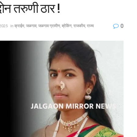
न तरुणी ठार !
0
2025
in
क्राईम
,
जळगाव
,
जळगाव ग्रामीण
,
ब्रेकिंग
,
राजकीय
,
राज्य