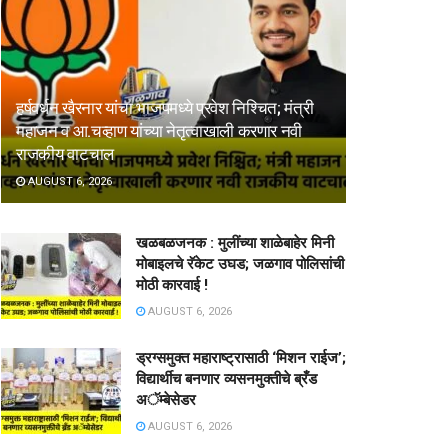
हर्षवर्धन खैरनार यांचा भाजपमध्ये प्रवेश निश्चित; मंत्री
महाजन व आ.चव्हाण यांच्या नेतृत्वाखाली करणार नवी
राजकीय वाटचाल
AUGUST 6, 2026
खळबळजनक : मुलींच्या शाळेबाहेर मिनी
मोबाइलचे रॅकेट उघड; जळगाव पोलिसांची
मोठी कारवाई !
AUGUST 6, 2026
ड्रग्समुक्त महाराष्ट्रासाठी ‘मिशन राईज’;
विद्यार्थीच बनणार व्यसनमुक्तीचे ब्रँड
अॅम्बेसेडर
AUGUST 6, 2026