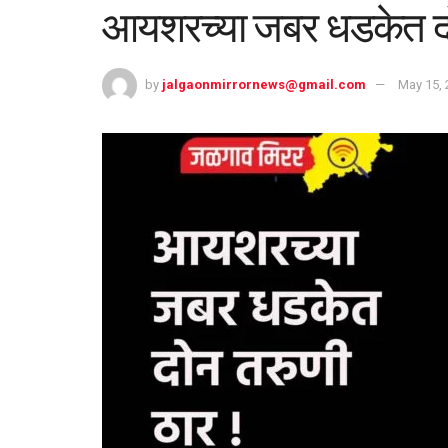
आयशरच्या जबर धडकेत दो
by
jalgaonmirrornews@gmail.com
May 15, 