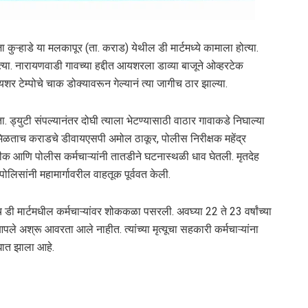
 कुऱ्हाडे या मलकापूर (ता. कराड) येथील डी मार्टमध्ये कामाला होत्या.
्या. नारायणवाडी गावच्या हद्दीत आयशरला डाव्या बाजूने ओव्हरटेक
यशर टेम्पोचे चाक डोक्यावरून गेल्यानं त्या जागीच ठार झाल्या.
ड्युटी संपल्यानंतर दोघी त्याला भेटण्यासाठी वाठार गावाकडे निघाल्या
ती मिळताच कराडचे डीवायएसपी अमोल ठाकूर, पोलीस निरीक्षक महेंद्र
ुळीक आणि पोलीस कर्मचाऱ्यांनी तातडीने घटनास्थळी धाव घेतली. मृतदेह
लिसांनी महामार्गावरील वाहतूक पूर्ववत केली.
डी मार्टमधील कर्मचाऱ्यांवर शोककळा पसरली. अवघ्या 22 ते 23 वर्षांच्या
 आपले अश्रू आवरता आले नाहीत. त्यांच्या मृत्यूचा सहकारी कर्मचाऱ्यांना
आघात झाला आहे.