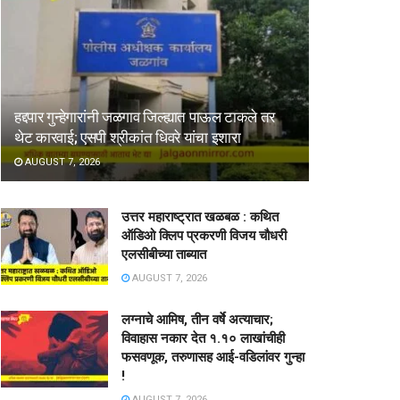
हद्दपार गुन्हेगारांनी जळगाव जिल्ह्यात पाऊल टाकले तर
थेट कारवाई; एसपी श्रीकांत धिवरे यांचा इशारा
AUGUST 7, 2026
उत्तर महाराष्ट्रात खळबळ : कथित
ऑडिओ क्लिप प्रकरणी विजय चौधरी
एलसीबीच्या ताब्यात
AUGUST 7, 2026
लग्नाचे आमिष, तीन वर्षे अत्याचार;
विवाहास नकार देत १.१० लाखांचीही
फसवणूक, तरुणासह आई-वडिलांवर गुन्हा
!
AUGUST 7, 2026