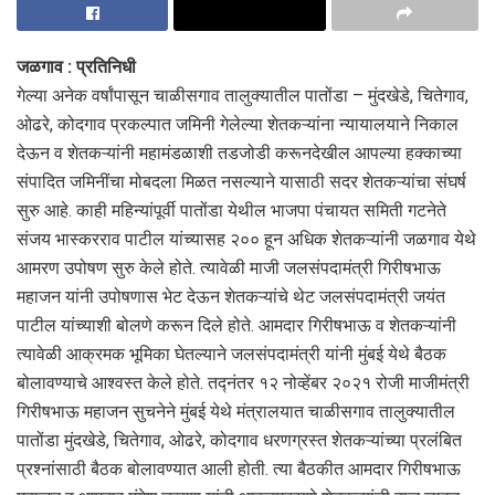
जळगाव : प्रतिनिधी
गेल्या अनेक वर्षांपासून चाळीसगाव तालुक्यातील पातोंडा – मुंदखेडे, चितेगाव,
ओढरे, कोदगाव प्रकल्पात जमिनी गेलेल्या शेतकऱ्यांना न्यायालयाने निकाल
देऊन व शेतकऱ्यांनी महामंडळाशी तडजोडी करूनदेखील आपल्या हक्काच्या
संपादित जमिनींचा मोबदला मिळत नसल्याने यासाठी सदर शेतकऱ्यांचा संघर्ष
सुरु आहे. काही महिन्यांपूर्वी पातोंडा येथील भाजपा पंचायत समिती गटनेते
संजय भास्करराव पाटील यांच्यासह २०० हून अधिक शेतकऱ्यांनी जळगाव येथे
आमरण उपोषण सुरु केले होते. त्यावेळी माजी जलसंपदामंत्री गिरीषभाऊ
महाजन यांनी उपोषणास भेट देऊन शेतकऱ्यांचे थेट जलसंपदामंत्री जयंत
पाटील यांच्याशी बोलणे करून दिले होते. आमदार गिरीषभाऊ व शेतकऱ्यांनी
त्यावेळी आक्रमक भूमिका घेतल्याने जलसंपदामंत्री यांनी मुंबई येथे बैठक
बोलावण्याचे आश्वस्त केले होते. तद्नंतर १२ नोव्हेंबर २०२१ रोजी माजीमंत्री
गिरीषभाऊ महाजन सुचनेने मुंबई येथे मंत्रालयात चाळीसगाव तालुक्यातील
पातोंडा मुंदखेडे, चितेगाव, ओढरे, कोदगाव धरणग्रस्त शेतकऱ्यांच्या प्रलंबित
प्रश्नांसाठी बैठक बोलावण्यात आली होती. त्या बैठकीत आमदार गिरीषभाऊ