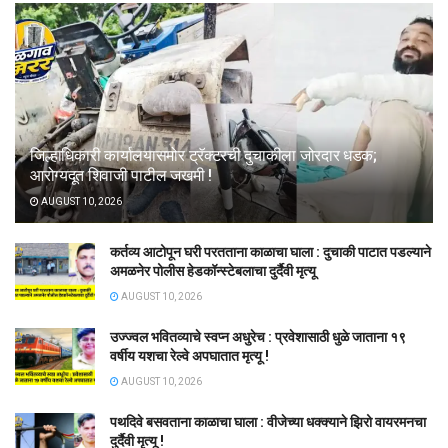
जिल्हाधिकारी कार्यालयासमोर ट्रॅक्टरची दुचाकीला जोरदार धडक;
आरोग्यदूत शिवाजी पाटील जखमी !
AUGUST 10, 2026
कर्तव्य आटोपून घरी परतताना काळाचा घाला : दुचाकी पाटात पडल्याने
अमळनेर पोलीस हेडकॉन्स्टेबलाचा दुर्दैवी मृत्यू
AUGUST 10, 2026
उज्ज्वल भवितव्याचे स्वप्न अधुरेच : प्रवेशासाठी धुळे जाताना १९
वर्षीय यशचा रेल्वे अपघातात मृत्यू !
AUGUST 10, 2026
पथदिवे बसवताना काळाचा घाला : वीजेच्या धक्क्याने झिरो वायरमनचा
दुर्दैवी मृत्यू !