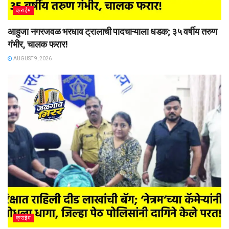
क्राईम
आहुजा नगरजवळ भरधाव ट्रालाची पादचाऱ्याला धडक; ३५ वर्षीय तरुण
गंभीर, चालक फरार!
AUGUST 9, 2026
क्राईम