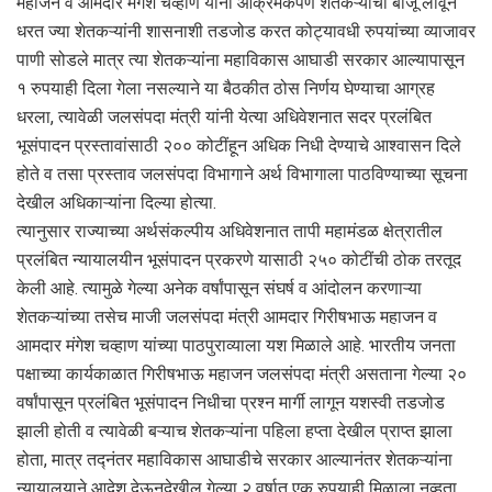
महाजन व आमदार मंगेश चव्हाण यांनी आक्रमकपणे शेतकऱ्यांची बाजू लावून
धरत ज्या शेतकऱ्यांनी शासनाशी तडजोड करत कोट्यावधी रुपयांच्या व्याजावर
पाणी सोडले मात्र त्या शेतकऱ्यांना महाविकास आघाडी सरकार आल्यापासून
१ रुपयाही दिला गेला नसल्याने या बैठकीत ठोस निर्णय घेण्याचा आग्रह
धरला, त्यावेळी जलसंपदा मंत्री यांनी येत्या अधिवेशनात सदर प्रलंबित
भूसंपादन प्रस्तावांसाठी २०० कोटींहून अधिक निधी देण्याचे आश्वासन दिले
होते व तसा प्रस्ताव जलसंपदा विभागाने अर्थ विभागाला पाठविण्याच्या सूचना
देखील अधिकाऱ्यांना दिल्या होत्या.
त्यानुसार राज्याच्या अर्थसंकल्पीय अधिवेशनात तापी महामंडळ क्षेत्रातील
प्रलंबित न्यायालयीन भूसंपादन प्रकरणे यासाठी २५० कोटींची ठोक तरतूद
केली आहे. त्यामुळे गेल्या अनेक वर्षांपासून संघर्ष व आंदोलन करणाऱ्या
शेतकऱ्यांच्या तसेच माजी जलसंपदा मंत्री आमदार गिरीषभाऊ महाजन व
आमदार मंगेश चव्हाण यांच्या पाठपुराव्याला यश मिळाले आहे. भारतीय जनता
पक्षाच्या कार्यकाळात गिरीषभाऊ महाजन जलसंपदा मंत्री असताना गेल्या २०
वर्षांपासून प्रलंबित भूसंपादन निधीचा प्रश्न मार्गी लागून यशस्वी तडजोड
झाली होती व त्यावेळी बऱ्याच शेतकऱ्यांना पहिला हप्ता देखील प्राप्त झाला
होता, मात्र तद्नंतर महाविकास आघाडीचे सरकार आल्यानंतर शेतकऱ्यांना
न्यायालयाने आदेश देऊनदेखील गेल्या २ वर्षात एक रुपयाही मिळाला नव्हता.