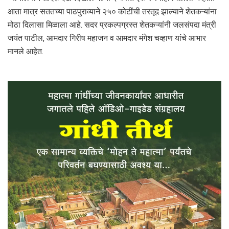
आता मात्र सततच्या पाठपुराव्याने २५० कोटींची तरतूद झाल्याने शेतकऱ्यांना
मोठा दिलासा मिळाला आहे. सदर प्रकल्पग्रस्त शेतकऱ्यांनी जलसंपदा मंत्री
जयंत पाटील, आमदार गिरीष महाजन व आमदार मंगेश चव्हाण यांचे आभार
मानले आहेत.