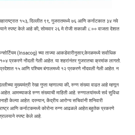
महाराष्ट्रात १५३, दिल्लीत ९९, गुजरातमध्ये ७६ आणि कर्नाटकात ३४ नवे
रालयाने स्‍पष्‍ट केले आहे की, साेमवार २६ मे रोजी सकाळी ८:०० वाजता देशात
सोर्टियम (Insacog) च्या ताज्या आकडेवारीनुसार,केरळमध्ये सर्वाधिक
 १०४ प्रकरणे नोंदली गेली आहेत. या शहरांनंतर गुजरातचा क्रमांक लागतो.
तर प्रदेशात १५ आणि पश्चिम बंगालमध्ये १२ प्रकरणे नोंदवली गेली आहेत. न
ीच्या मुख्यमंत्री रेखा गुप्ता म्हणाल्या की, रुग्‍ण संख्‍या वाढत आहे म्‍हणून
हेत. आमच्‍याकडे रुग्‍ण संख्‍याची माहिती आहे. रुग्णालयांमध्ये सर्व सुविधा
ी केल्‍या आहेत. दरम्‍यान, केंद्रीय आरोग्य सचिवांनी शनिवारी
राष्ट्र आणि कर्नाटकमध्‍ये कोरोना रुग्‍ण आढळले आहेत.बहुतेक प्रकरणे
ालयाने स्‍पष्‍ट केले आहे.