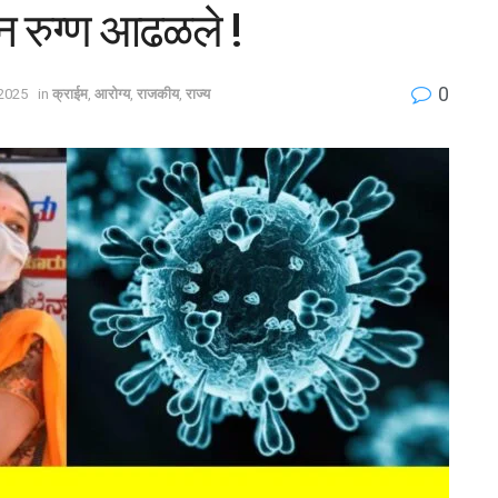
न रुग्ण आढळले !
0
2025
in
क्राईम
,
आरोग्य
,
राजकीय
,
राज्य