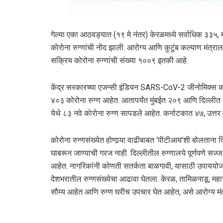
गेल्या एका आठवड्यात (१९ मे नंतर) केरळमध्ये सर्वाधिक ३३५, 
काेराेना रुग्‍णांची नाेंद झाली. आरोग्य आणि कुटुंब कल्याण मंत्
सक्रिय कोरोना रुग्णांची संख्या १००९ इतकी आहे.
केंद्र सरकारच्या एजन्सी इंडियन SARS-CoV-2 जीनोमिक्स कन्
४०३ कोरोना रुग्‍ण आहेत. आतापर्यंत मुंबईत २०९ आणि दिल्लीत
येथे ८३ नवे काेराेना रुग्‍ण सापडले आहेत. कर्नाटकात ४७, उत्
कोरोना रुग्‍णसंख्‍येत होणार्‍या वाढीबाबत ‘पीटीआय’शी बोलताना दिल्ल
घाबरून जाण्याची गरज नाही. दिल्‍लीतील रुग्णालये पूर्णपणे सज्ज आ
आहेत. नागरिकांनी कोणती सतर्कता बाळगावी, यासाठी उपाययोजनाह
देशभरातील रुग्‍णसंख्‍येचा आढावा घेतला. केरळ, तामिळनाडू, महा
सौम्य आहेत आणि रुग्‍ण घरीच उपचार घेत आहेत, असे आरोग्‍य मंत्र