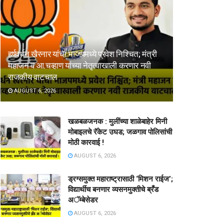
हर्षवर्धन खैरनार यांचा भाजपमध्ये प्रवेश निश्चित; मंत्री
महाजन व आ.चव्हाण यांच्या नेतृत्वाखाली करणार नवी
राजकीय वाटचाल
AUGUST 6, 2026
खळबळजनक : मुलींच्या शाळेबाहेर मिनी
मोबाइलचे रॅकेट उघड; जळगाव पोलिसांची
मोठी कारवाई !
AUGUST 6, 2026
ड्रग्समुक्त महाराष्ट्रासाठी ‘मिशन राईज’;
विद्यार्थीच बनणार व्यसनमुक्तीचे ब्रँड
अॅम्बेसेडर
AUGUST 6, 2026