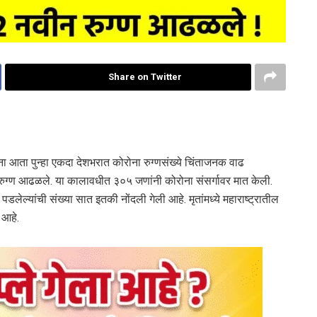
Share on Twitter
ता पुन्हा एकदा देशभरात कोरोना रुग्‍णसंख्‍ये चिंताजनक वाढ
रुग्ण आढळले. या कालावधीत ३०५ जणांनी कोरोना संसर्गावर मात केली.
 पडलेल्यांची संख्या सात इतकी नोंदली गेली आहे. मृतांमध्ये महाराष्ट्रातील
 आहे.