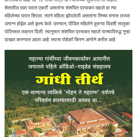
शेतातील एका घरात एकटी असतांना संशयित प्रभाकर महाले हा त्या
महिलेच्या घरात शिरला. त्याने महिला झोपलेली असतांना तिच्या मनास लज्जा
उत्पन्न होईल असे कृत्य केले. दरम्यान, पीडित महिलेने दुसऱ्या दिवशी तालुका
पोलिसात तक्रार दिली. त्यानुसार संशयित प्रभाकर महाले याच्याविरुद्ध गुन्हा
दाखल करण्यात आला आहे. तपास पोहेकॉ किरण आगोने करीत आहे.