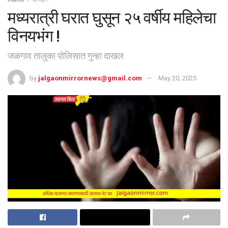
मध्यरात्री घरात घुसून २५ वर्षीय महिलेचा
विनयभंग !
जळगाव तालुका पोलिसात गुन्हा दाखल
by
jalgaonmirrornews@gmail.com
May 20, 2025