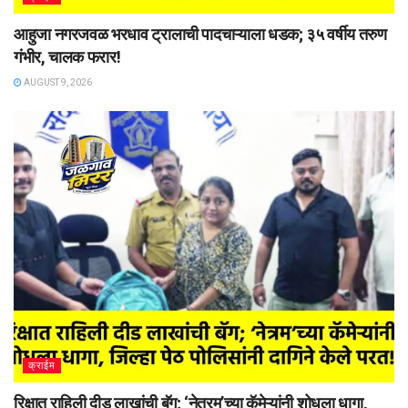
आहुजा नगरजवळ भरधाव ट्रालाची पादचाऱ्याला धडक; ३५ वर्षीय तरुण
गंभीर, चालक फरार!
AUGUST 9, 2026
क्राईम
रिक्षात राहिली दीड लाखांची बॅग; ‘नेत्रम’च्या कॅमेऱ्यांनी शोधला धागा,