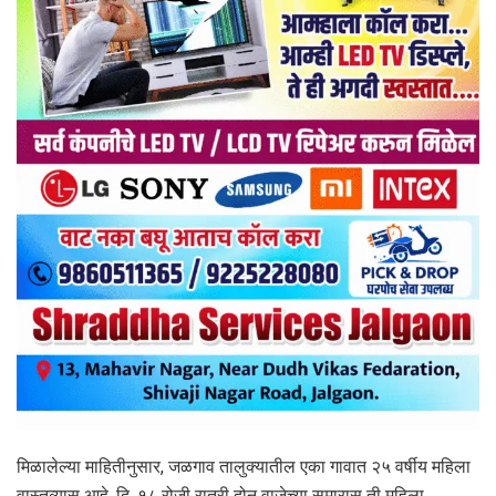
मिळालेल्या माहितीनुसार, जळगाव तालुक्यातील एका गावात २५ वर्षीय महिला
वास्तव्यास आहे. दि. १८ रोजी रात्री दोन वाजेच्या सुमारास ती महिला