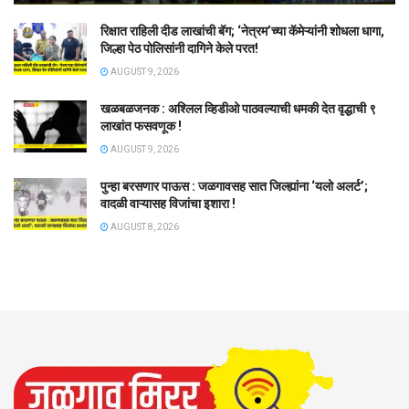
रिक्षात राहिली दीड लाखांची बॅग; ‘नेत्रम’च्या कॅमेऱ्यांनी शोधला धागा,
जिल्हा पेठ पोलिसांनी दागिने केले परत!
AUGUST 9, 2026
खळबळजनक : अश्लिल व्हिडीओ पाठवल्याची धमकी देत वृद्धाची ९
लाखांत फसवणूक !
AUGUST 9, 2026
पुन्हा बरसणार पाऊस : जळगावसह सात जिल्ह्यांना ‘यलो अलर्ट’;
वादळी वाऱ्यासह विजांचा इशारा !
AUGUST 8, 2026