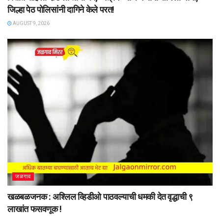
जिल्हा पेठ पोलिसांनी दागिने केले परत!
AUGUST 9, 2026
जळगाव
खळबळजनक : अश्लिल व्हिडीओ पाठवल्याची धमकी देत वृद्धाची ९
लाखांत फसवणूक !