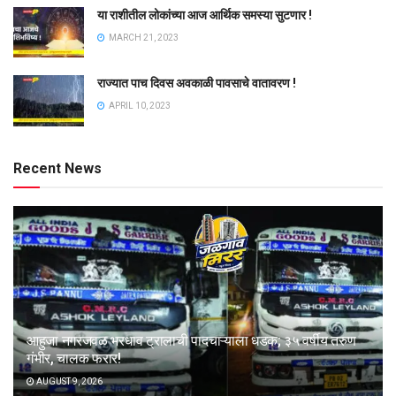
या राशीतील लोकांच्या आज आर्थिक समस्या सुटणार !
MARCH 21, 2023
राज्यात पाच दिवस अवकाळी पावसाचे वातावरण !
APRIL 10, 2023
Recent News
आहुजा नगरजवळ भरधाव ट्रालाची पादचाऱ्याला धडक; ३५ वर्षीय तरुण
गंभीर, चालक फरार!
AUGUST 9, 2026