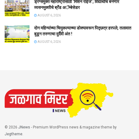
ड्रग्समुक्त महाराष्ट्रासाठी ‘मिशन राईज’; विद्यार्थीच बनणार
व्यसनमुक्तीचे ब्रँड अॅम्बेसेडर
AUGUST 6, 2026
दोन महिन्यांच्या चिमुकल्याच्या डोक्यावरून पितृछत्र हरपले; तलावात
बुडून तरुणाचा दुर्दैवी अंत !
AUGUST 6, 2026
© 2026
JNews
- Premium WordPress news & magazine theme by
Jegtheme
.