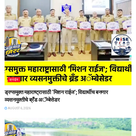
क्राईम
ड्रग्समुक्त महाराष्ट्रासाठी ‘मिशन राईज’; विद्यार्थीच बनणार
व्यसनमुक्तीचे ब्रँड अॅम्बेसेडर
AUGUST 6, 2026