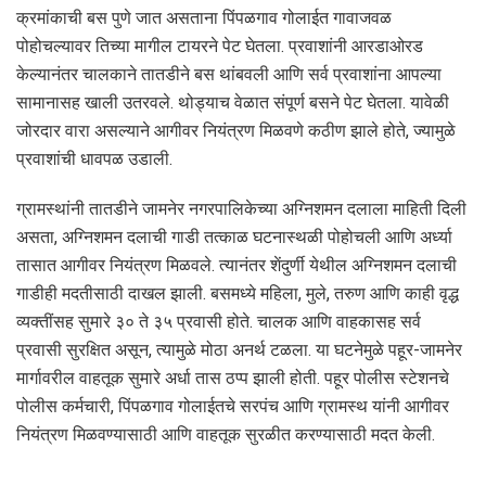
क्रमांकाची बस पुणे जात असताना पिंपळगाव गोलाईत गावाजवळ
पोहोचल्यावर तिच्या मागील टायरने पेट घेतला. प्रवाशांनी आरडाओरड
केल्यानंतर चालकाने तातडीने बस थांबवली आणि सर्व प्रवाशांना आपल्या
सामानासह खाली उतरवले. थोड्याच वेळात संपूर्ण बसने पेट घेतला. यावेळी
जोरदार वारा असल्याने आगीवर नियंत्रण मिळवणे कठीण झाले होते, ज्यामुळे
प्रवाशांची धावपळ उडाली.
ग्रामस्थांनी तातडीने जामनेर नगरपालिकेच्या अग्निशमन दलाला माहिती दिली
असता, अग्निशमन दलाची गाडी तत्काळ घटनास्थळी पोहोचली आणि अर्ध्या
तासात आगीवर नियंत्रण मिळवले. त्यानंतर शेंदुर्णी येथील अग्निशमन दलाची
गाडीही मदतीसाठी दाखल झाली. बसमध्ये महिला, मुले, तरुण आणि काही वृद्ध
व्यक्तींसह सुमारे ३० ते ३५ प्रवासी होते. चालक आणि वाहकासह सर्व
प्रवासी सुरक्षित असून, त्यामुळे मोठा अनर्थ टळला. या घटनेमुळे पहूर-जामनेर
मार्गावरील वाहतूक सुमारे अर्धा तास ठप्प झाली होती. पहूर पोलीस स्टेशनचे
पोलीस कर्मचारी, पिंपळगाव गोलाईतचे सरपंच आणि ग्रामस्थ यांनी आगीवर
नियंत्रण मिळवण्यासाठी आणि वाहतूक सुरळीत करण्यासाठी मदत केली.