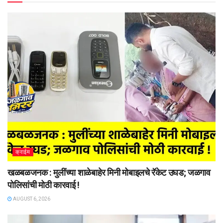
क्राईम
खळबळजनक : मुलींच्या शाळेबाहेर मिनी मोबाइलचे रॅकेट उघड; जळगाव
पोलिसांची मोठी कारवाई !
AUGUST 6, 2026