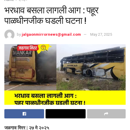
भरधाव बसला लागली आग : पहूर
पाळधीनजीक घडली घटना !
by
jalgaonmirrornews@gmail.com
May 27, 2025
जळगाव मिरर | २७ मे २०२५