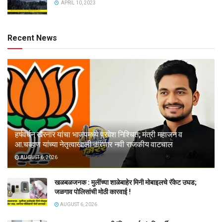
APRIL 10, 2023
Recent News
हर्षवर्धन खैरनार यांचा भाजपमध्ये प्रवेश निश्चित; मंत्री महाजन व
आ.चव्हाण यांच्या नेतृत्वाखाली करणार नवी राजकीय वाटचाल
AUGUST 6, 2026
खळबळजनक : मुलींच्या शाळेबाहेर मिनी मोबाइलचे रॅकेट उघड;
जळगाव पोलिसांची मोठी कारवाई !
AUGUST 6, 2026