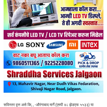
सविस्तर वृत्त असे कि, , -औरंगाबाद मार्गे (एमपी ४८ झेडएफ ५५३३) या