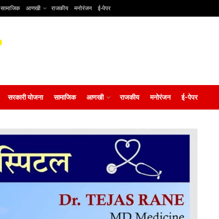
सामाजिक
आणखी
राजकीय
मनोरंजन
ई-पेपर
सरकारी योजना
सामाजिक
आणखी
राजकीय
मनोरंजन
ई-पेपर