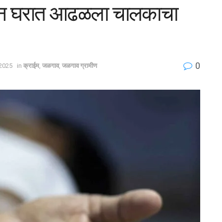
ी अन घरात आढळला चालकाचा
0
2025
in
क्राईम
,
जळगाव
,
जळगाव ग्रामीण