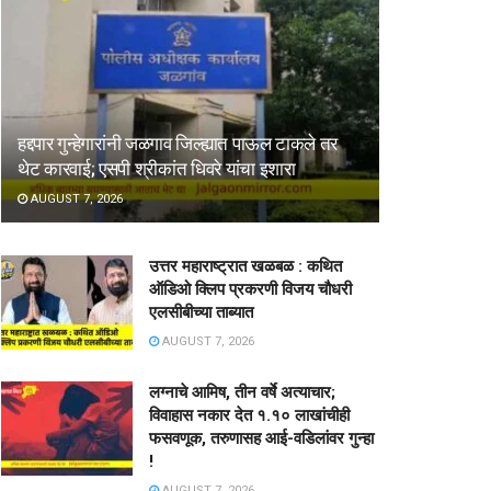
हद्दपार गुन्हेगारांनी जळगाव जिल्ह्यात पाऊल टाकले तर
थेट कारवाई; एसपी श्रीकांत धिवरे यांचा इशारा
AUGUST 7, 2026
उत्तर महाराष्ट्रात खळबळ : कथित
ऑडिओ क्लिप प्रकरणी विजय चौधरी
एलसीबीच्या ताब्यात
AUGUST 7, 2026
लग्नाचे आमिष, तीन वर्षे अत्याचार;
विवाहास नकार देत १.१० लाखांचीही
फसवणूक, तरुणासह आई-वडिलांवर गुन्हा
!
AUGUST 7, 2026