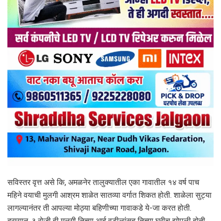
सविस्तर वृत्त असे कि, अमळनेर तालुक्यातील एका गावातील १४ वर्ष पाच
महिने वयाची मुलगी आश्रम शाळेत सातव्या वर्गात शिकत होती. शाळेला सुट्या
लागल्यानंतर ती आपल्या मोठ्या बहिणीच्या गावाकडे ये-जा करत होती.
दरम्यान. ३ रोजी ही मलगी तिच्या आई वडीलांसह तिच्या घरीच झोपली होती.