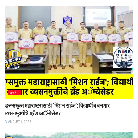
क्राईम
ड्रग्समुक्त महाराष्ट्रासाठी ‘मिशन राईज’; विद्यार्थीच बनणार
व्यसनमुक्तीचे ब्रँड अॅम्बेसेडर
AUGUST 6, 2026