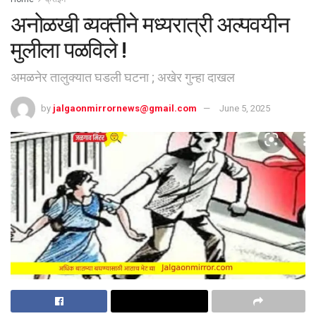
अनोळखी व्यक्तीने मध्यरात्री अल्पवयीन
मुलीला पळविले !
अमळनेर तालुक्यात घडली घटना ; अखेर गुन्हा दाखल
by
jalgaonmirrornews@gmail.com
June 5, 2025