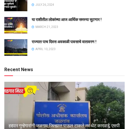
JULY 26, 2024
या राशीतील लोकांच्या आज आर्थिक समस्या सुटणार !
MARCH 21, 2023
राज्यात पाच दिवस अवकाळी पावसाचे वातावरण !
APRIL 10, 2023
Recent News
हद्दपार गुन्हेगारांनी जळगाव जिल्ह्यात पाऊल टाकले तर थेट कारवाई; एसपी