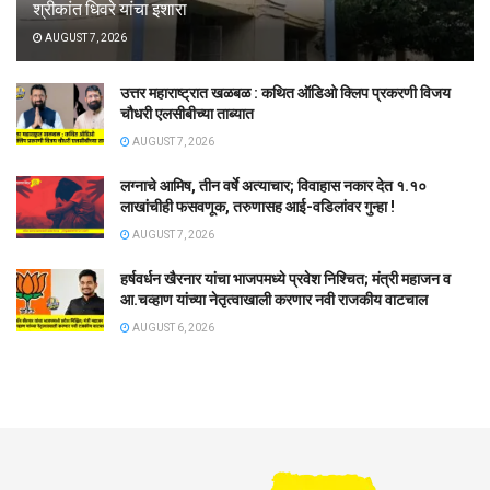
श्रीकांत धिवरे यांचा इशारा
AUGUST 7, 2026
उत्तर महाराष्ट्रात खळबळ : कथित ऑडिओ क्लिप प्रकरणी विजय
चौधरी एलसीबीच्या ताब्यात
AUGUST 7, 2026
लग्नाचे आमिष, तीन वर्षे अत्याचार; विवाहास नकार देत १.१०
लाखांचीही फसवणूक, तरुणासह आई-वडिलांवर गुन्हा !
AUGUST 7, 2026
हर्षवर्धन खैरनार यांचा भाजपमध्ये प्रवेश निश्चित; मंत्री महाजन व
आ.चव्हाण यांच्या नेतृत्वाखाली करणार नवी राजकीय वाटचाल
AUGUST 6, 2026