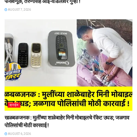
फसवणूक, तरुणासह आई-वडिलांवर गुन्हा !
AUGUST 7, 2026
क्राईम
खळबळजनक : मुलींच्या शाळेबाहेर मिनी मोबाइलचे रॅकेट उघड; जळगाव
पोलिसांची मोठी कारवाई !
AUGUST 6, 2026