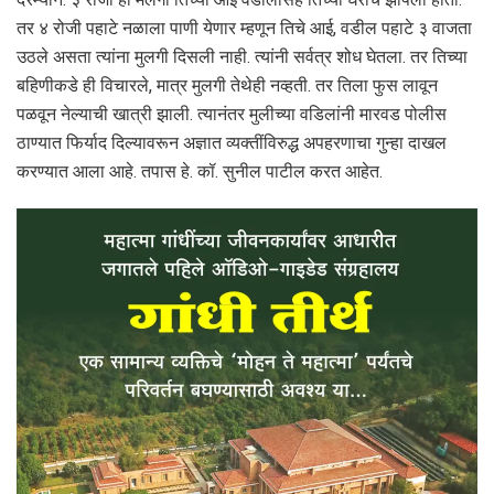
तर ४ रोजी पहाटे नळाला पाणी येणार म्हणून तिचे आई, वडील पहाटे ३ वाजता
उठले असता त्यांना मुलगी दिसली नाही. त्यांनी सर्वत्र शोध घेतला. तर तिच्या
बहिणीकडे ही विचारले, मात्र मुलगी तेथेही नव्हती. तर तिला फुस लावून
पळवून नेल्याची खात्री झाली. त्यानंतर मुलीच्या वडिलांनी मारवड पोलीस
ठाण्यात फिर्याद दिल्यावरून अज्ञात व्यक्तींविरुद्ध अपहरणाचा गुन्हा दाखल
करण्यात आला आहे. तपास हे. कॉ. सुनील पाटील करत आहेत.