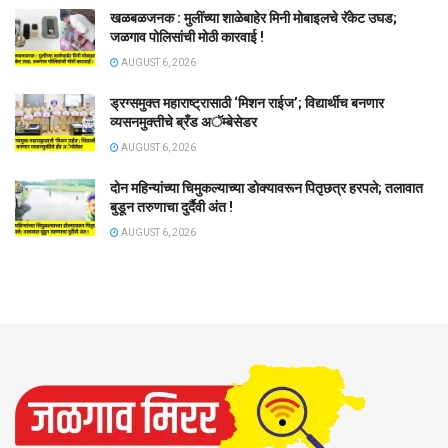
खळबळजनक : मुलींच्या शाळेबाहेर मिनी मोबाइलचे रॅकेट उघड;
जळगाव पोलिसांची मोठी कारवाई !
AUGUST 6, 2026
ड्रग्समुक्त महाराष्ट्रासाठी ‘मिशन राईज’; विद्यार्थीच बनणार
व्यसनमुक्तीचे ब्रँड अॅम्बेसेडर
AUGUST 6, 2026
दोन महिन्यांच्या चिमुकल्याच्या डोक्यावरून पितृछत्र हरपले; तलावात
बुडून तरुणाचा दुर्दैवी अंत !
AUGUST 6, 2026