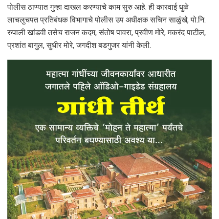
पोलीस ठाण्यात गुन्हा दाखल करण्याचे काम सुरु आहे. ही कारवाई धुळे
लाचलुचपत प्रतिबंधक विभागाचे पोलीस उप अधीक्षक सचिन साळुंखे, पो.नि.
रुपाली खांडवी तसेच राजन कदम, संतोष पावरा, प्रवीण मोरे, मकरंद पाटील,
प्रशांत बागुल, सुधीर मोरे, जगदीश बडगुजर यांनी केली.