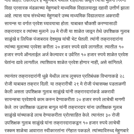
नावे आहेत. तकारदार हे मेहुणबारे येथील रहिवासी असून त्यांचा मुलगा गिरणा
विद्या प्रसारक मंडळाच्या मेहुणबारे माध्यमिक विद्यालयातूद दहावी उत्तीर्ण झाला
आहे. त्यास याच संस्थेच्या मेहुणबारे उच्च माध्यमिक विद्यालयात अकरावी
सायन्स या वर्गात प्रवेश घ्यावयाचा होता. याबाबत चौकशी करण्यासाठी
तक्रारदार व त्यांच्या मुलाने २७ मे रोजी या शाळेत जावून तेथे उपशिक्षक गुलाब
साळुंखे व लिपिक पंजाबराव देशमुख यांची भेट घेतली. त्यांनी तक्रारदारांना
त्यांच्या मुलाच्या प्रवेशा करीता २० हजार रुपये द्यावे लागतील. त्यातील १०
हजार रुपये ऑनलाईल अर्ज केल्यावर व उर्वरित १० हजार रुपये शाळेत प्रवेश
घेतांना द्यावे लागतील. त्याशिवाय शाळेत प्रवेश होणार नाही, असे सांगितले.
त्यानंतर तक्रारदारांनी धुळे येथील लाच लुचपत प्रतिबंधक विभागाकडे २८
रोजी याबाबत तक्रार दिली. या तक्रारीची २९ मे रोजी पंचासमक्ष पडताळणी
केली असता उपशिक्षक गुलाब साळुंखे यांनी तक्रारदारांकडे अकरावी
सायन्सचा प्रवेशाचे काम करुन देण्याकरीता २० हजार रुपये लाचेची मागणी
केले. तर उपशिक्षक उल्हास बागुल यांनी तक्रारदार यांना उपशिक्षक गुलाब
साळुंखे यांच्याकडे लाच देण्याकरीता प्रोत्साहित केले. त्यानंतर ३० रोजी
उपशिक्षक गुलाब साळुंखे यांना तक्रारदाराकडून १० हजार रुपये लाचेची
रक्कम शाळेचा आवारात स्वीकारतांना रंगेहात पकडले. त्यांच्याविरुध्द मेहुणबारे