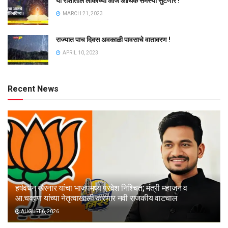
या राशीतील लोकांच्या आज आर्थिक समस्या सुटणार !
MARCH 21, 2023
राज्यात पाच दिवस अवकाळी पावसाचे वातावरण !
APRIL 10, 2023
Recent News
हर्षवर्धन खैरनार यांचा भाजपमध्ये प्रवेश निश्चित; मंत्री महाजन व
आ.चव्हाण यांच्या नेतृत्वाखाली करणार नवी राजकीय वाटचाल
AUGUST 6, 2026