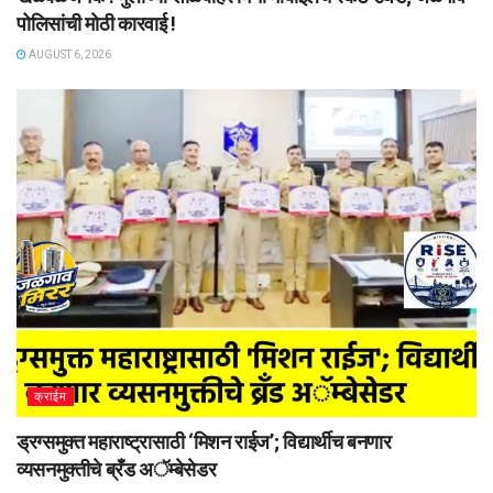
पोलिसांची मोठी कारवाई !
AUGUST 6, 2026
क्राईम
ड्रग्समुक्त महाराष्ट्रासाठी ‘मिशन राईज’; विद्यार्थीच बनणार
व्यसनमुक्तीचे ब्रँड अॅम्बेसेडर