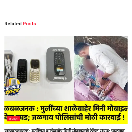
Related
Posts
क्राईम
खळबळजनक : मुलींच्या शाळेबाहेर मिनी मोबाइलचे रॅकेट उघड; जळगाव