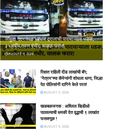
आहुजा नगरजवळ भरधाव ट्रालाची पादचाऱ्याला धडक;
३५ वर्षीय तरुण गंभीर, चालक फरार!
AUGUST 9, 2026
रिक्षात राहिली दीड लाखांची बॅग;
‘नेत्रम’च्या कॅमेऱ्यांनी शोधला धागा, जिल्हा
पेठ पोलिसांनी दागिने केले परत!
AUGUST 9, 2026
खळबळजनक : अश्लिल व्हिडीओ
पाठवल्याची धमकी देत वृद्धाची ९ लाखांत
फसवणूक !
AUGUST 9, 2026