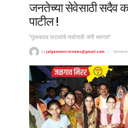
जनतेच्या सेवेसाठी सदैव क
पाटील !
"गुलाबराव पाटलांचे गावोगावी जंगी स्वागत"
by
jalgaonmirrornews@gmail.com
Novembe