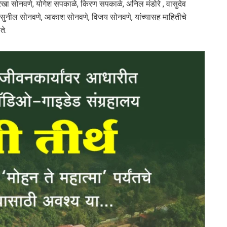
रेखा सोनवणे, योगेश सपकाळे, किरण सपकाळे, अनिल मंडोरे , वासुदेव
ंच सुनील सोनवणे, आकाश सोनवणे, विजय सोनवणे, यांच्यासह माहितीचे
ते.