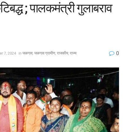
टिबद्ध ; पालकमंत्री गुलाबराव
0
r 7, 2024
in
जळगाव
,
जळगाव ग्रामीण
,
राजकीय
,
राज्य