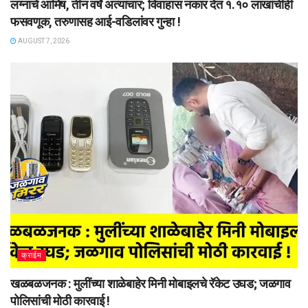
लग्नाचे आमिष, तीन वर्षे अत्याचार; विवाहास नकार देत १.१० लाखांचीही
फसवणूक, तरुणासह आई-वडिलांवर गुन्हा !
AUGUST 7, 2026
क्राईम
खळबळजनक : मुलींच्या शाळेबाहेर मिनी मोबाइलचे रॅकेट उघड; जळगाव
पोलिसांची मोठी कारवाई !