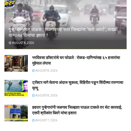
पुन्हा बरसणार पाऊस : जळगावसह सात जिल्ह्यांना ‘यलो अलर्ट’; वादळी
वाऱ्यासह विजांचा इशारा !
AUGUST 8, 2026
भरदिवसा डॉक्टरांचे घर फोडले : रोकड-दागिन्यांसह ६५ हजारांचा
मुद्देमाल लंपास
AUGUST 8, 2026
ट्रॅक्टर मागे घेताना अंदाज चुकला; विहिरीत पडून शिंदीच्या तरुणाचा
मृत्यू
AUGUST 8, 2026
हद्दपार गुन्हेगारांनी जळगाव जिल्ह्यात पाऊल टाकले तर थेट कारवाई;
एसपी श्रीकांत धिवरे यांचा इशारा
AUGUST 7, 2026