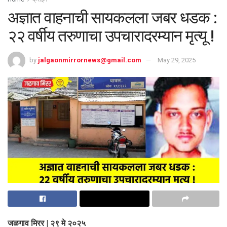
अज्ञात वाहनाची सायकलला जबर धडक :
२२ वर्षीय तरुणाचा उपचारादरम्यान मृत्यू !
by
jalgaonmirrornews@gmail.com
May 29, 2025
जळगाव मिरर | २९ मे २०२५