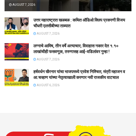
AUGUST 7, 2026
उत्तर महाराष्ट्रात खळबळ : कथित ऑडिओ क्लिप प्रकरणी विजय
चौधरी एलसीबीच्या ताब्यात
AUGUST 7, 2026
लग्नाचे आमिष, तीन वर्षे अत्याचार; विवाहास नकार देत १.१०
लाखांचीही फसवणूक, तरुणासह आई-वडिलांवर गुन्हा !
AUGUST 7, 2026
हर्षवर्धन खैरनार यांचा भाजपमध्ये प्रवेश निश्चित; मंत्री महाजन व
आ.चव्हाण यांच्या नेतृत्वाखाली करणार नवी राजकीय वाटचाल
AUGUST 6, 2026