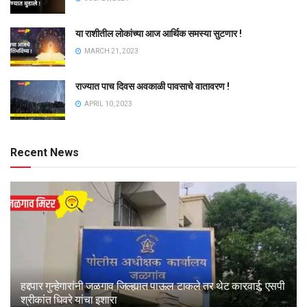
या राशीतील लोकांच्या आज आर्थिक समस्या सुटणार !
MARCH 21, 2023
राज्यात पाच दिवस अवकाळी पावसाचे वातावरण !
APRIL 10, 2023
Recent News
हद्दपार गुन्हेगारांनी जळगाव जिल्ह्यात पाऊल टाकले तर थेट कारवाई; एसपी
श्रीकांत धिवरे यांचा इशारा