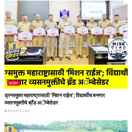
क्राईम
ड्रग्समुक्त महाराष्ट्रासाठी ‘मिशन राईज’; विद्यार्थीच बनणार
व्यसनमुक्तीचे ब्रँड अॅम्बेसेडर
AUGUST 6, 2026