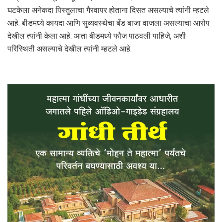
घटकेला अनेकदा पिस्तुलाचा गैरवापर होताना दिसत असल्याचे त्यांनी म्हटले
आहे. बीडमध्ये कायदा आणि सुव्यवस्थेचा बँड बाजा वाजला असल्याचा आरोप
देखील त्यांनी केला आहे. आता बीडमध्ये फौज पाठवली पाहिजे, अशी
परिस्थिती असल्याचे देखील त्यांनी म्हटले आहे.