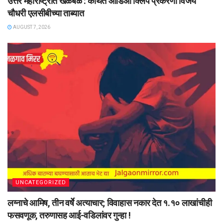
उत्तर महाराष्ट्रात खळबळ : कथित ऑडिओ क्लिप प्रकरणी विजय
चौधरी एलसीबीच्या ताब्यात
AUGUST 7, 2026
UNCATEGORIZED
लग्नाचे आमिष, तीन वर्षे अत्याचार; विवाहास नकार देत १.१० लाखांचीही
फसवणूक, तरुणासह आई-वडिलांवर गुन्हा !