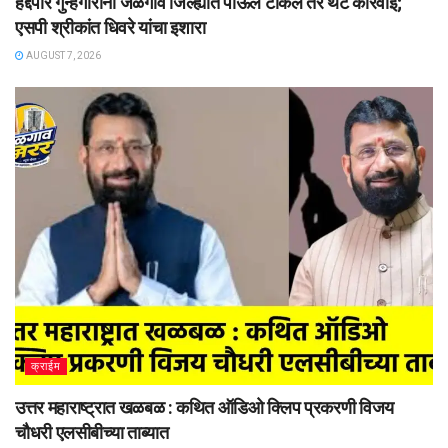
हद्दपार गुन्हेगारांनी जळगाव जिल्ह्यात पाऊल टाकले तर थेट कारवाई;
एसपी श्रीकांत धिवरे यांचा इशारा
AUGUST 7, 2026
क्राईम
उत्तर महाराष्ट्रात खळबळ : कथित ऑडिओ क्लिप प्रकरणी विजय
चौधरी एलसीबीच्या ताब्यात