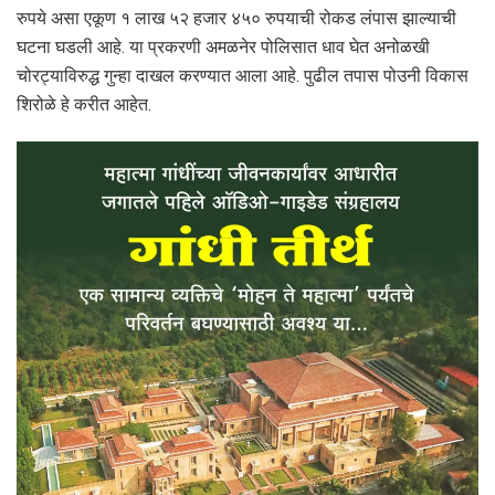
रुपये असा एकूण १ लाख ५२ हजार ४५० रुपयाची रोकड लंपास झाल्याची
घटना घडली आहे. या प्रकरणी अमळनेर पोलिसात धाव घेत अनोळखी
चोरट्याविरुद्ध गुन्हा दाखल करण्यात आला आहे. पुढील तपास पोउनी विकास
शिरोळे हे करीत आहेत.