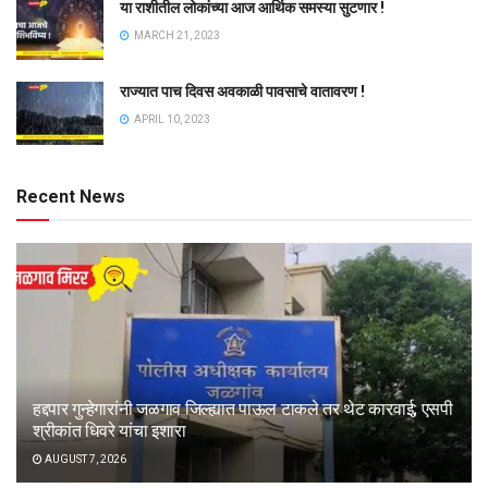
या राशीतील लोकांच्या आज आर्थिक समस्या सुटणार !
MARCH 21, 2023
राज्यात पाच दिवस अवकाळी पावसाचे वातावरण !
APRIL 10, 2023
Recent News
हद्दपार गुन्हेगारांनी जळगाव जिल्ह्यात पाऊल टाकले तर थेट कारवाई; एसपी
श्रीकांत धिवरे यांचा इशारा
AUGUST 7, 2026