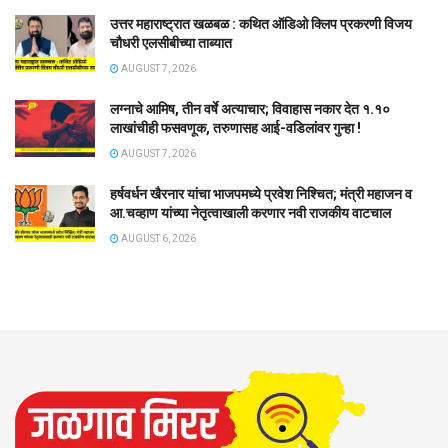
उत्तर महाराष्ट्रात खळबळ : कथित ऑडिओ क्लिप प्रकरणी विजय
चौधरी एलसीबीच्या ताब्यात
AUGUST 7, 2026
लग्नाचे आमिष, तीन वर्षे अत्याचार; विवाहास नकार देत १.१०
लाखांचीही फसवणूक, तरुणासह आई-वडिलांवर गुन्हा !
AUGUST 7, 2026
हर्षवर्धन खैरनार यांचा भाजपमध्ये प्रवेश निश्चित; मंत्री महाजन व
आ.चव्हाण यांच्या नेतृत्वाखाली करणार नवी राजकीय वाटचाल
AUGUST 6, 2026