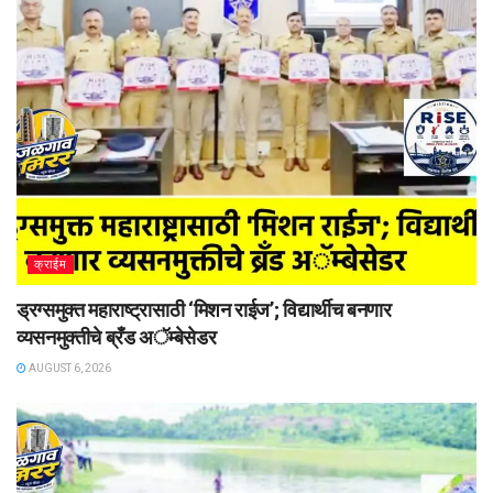
क्राईम
ड्रग्समुक्त महाराष्ट्रासाठी ‘मिशन राईज’; विद्यार्थीच बनणार
व्यसनमुक्तीचे ब्रँड अॅम्बेसेडर
AUGUST 6, 2026