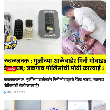
क्राईम
खळबळजनक : मुलींच्या शाळेबाहेर मिनी मोबाइलचे रॅकेट उघड; जळगाव
पोलिसांची मोठी कारवाई !
AUGUST 6, 2026