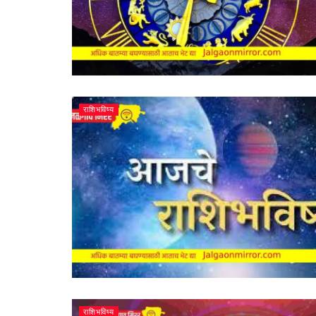
राशिभविष्य
राशिभविष्य