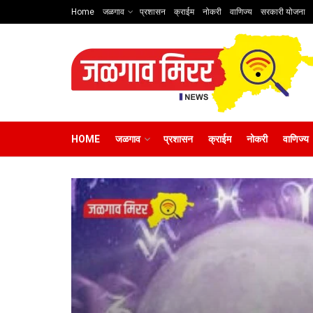
Home
जळगाव
प्रशासन
क्राईम
नोकरी
वाणिज्य
सरकारी योजना
HOME
जळगाव
प्रशासन
क्राईम
नोकरी
वाणिज्य