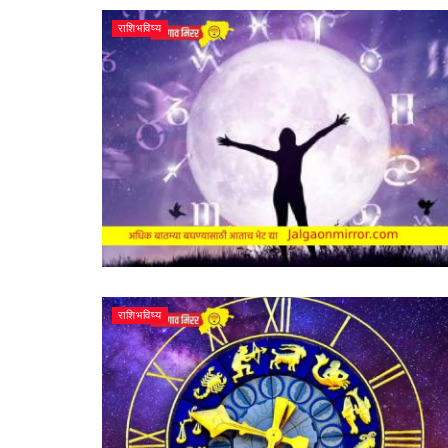
राशिभविष्य
राशिभविष्य