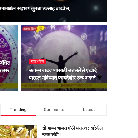
मांमधील सहभाग तुमचा उत्साह वाढवेल,
राशिभविष्य
ंबंधित
क ठरू
उत्पन्न वाढवण्यासाठी उचललेले एखादे
पाऊल भविष्यात फायदेशीर ठरू शकते.
Trending
Comments
Latest
सोन्याच्या भावात मोठी घसरण ; खरेदीला
उत्तम संधी !