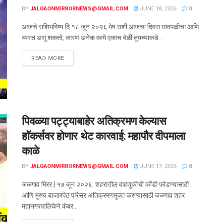
BY
JALGAONMIRRORNEWS@GMAIL.COM
JUNE 18, 2026
0
आजचे राशिभविष्य दि.१८ जून २०२६ मेष राशी आजचा दिवस धावपळीचा आणि
व्यस्त असू शकतो, कारण अनेक कामे एकाच वेळी तुमच्याकडे...
READ MORE
पिवळ्या पट्ट्याबाहेर अतिक्रमण केल्यास
हॉकर्सवर होणार थेट कारवाई: महापौर दीपमाला
काळे
BY
JALGAONMIRRORNEWS@GMAIL.COM
JUNE 17, 2026
0
जळगाव मिरर | १७ जून २०२६ शहरातील वाहतुकीची कोंडी फोडण्यासाठी
आणि मुख्य बाजारपेठ परिसर अतिक्रमणमुक्त करण्यासाठी जळगाव शहर
महानगरपालिकेने कंबर...