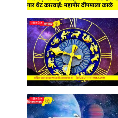
राशिभविष्य
राशिभविष्य