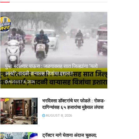
पुन्हा बरसणार पाऊस : जळगावसह सात जिल्ह्यांना ‘यलो
अलर्ट’; वादळी वाऱ्यासह विजांचा इशारा !
AUGUST 8, 2026
भरदिवसा डॉक्टरांचे घर फोडले : रोकड-
दागिन्यांसह ६५ हजारांचा मुद्देमाल लंपास
AUGUST 8, 2026
ट्रॅक्टर मागे घेताना अंदाज चुकला;