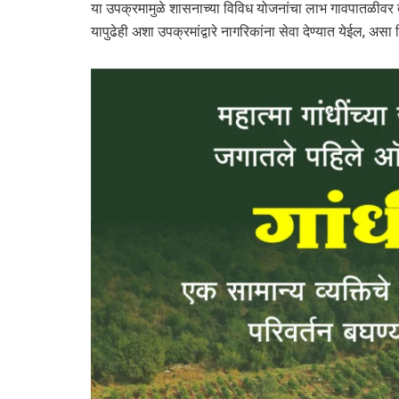
या उपक्रमामुळे शासनाच्या विविध योजनांचा लाभ गावपातळीवर 
यापुढेही अशा उपक्रमांद्वारे नागरिकांना सेवा देण्यात येईल, 