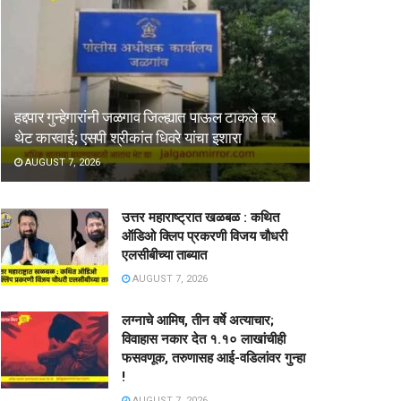
हद्दपार गुन्हेगारांनी जळगाव जिल्ह्यात पाऊल टाकले तर
थेट कारवाई; एसपी श्रीकांत धिवरे यांचा इशारा
AUGUST 7, 2026
उत्तर महाराष्ट्रात खळबळ : कथित
ऑडिओ क्लिप प्रकरणी विजय चौधरी
एलसीबीच्या ताब्यात
AUGUST 7, 2026
लग्नाचे आमिष, तीन वर्षे अत्याचार;
विवाहास नकार देत १.१० लाखांचीही
फसवणूक, तरुणासह आई-वडिलांवर गुन्हा
!
AUGUST 7, 2026