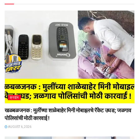
क्राईम
खळबळजनक : मुलींच्या शाळेबाहेर मिनी मोबाइलचे रॅकेट उघड; जळगाव
पोलिसांची मोठी कारवाई !
AUGUST 6, 2026