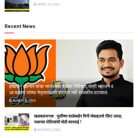
APRIL 10, 2023
Recent News
हर्षवर्धन खैरनार यांचा भाजपमध्ये प्रवेश निश्चित; मंत्री महाजन व
आ.चव्हाण यांच्या नेतृत्वाखाली करणार नवी राजकीय वाटचाल
AUGUST 6, 2026
खळबळजनक : मुलींच्या शाळेबाहेर मिनी मोबाइलचे रॅकेट उघड;
जळगाव पोलिसांची मोठी कारवाई !
AUGUST 6, 2026