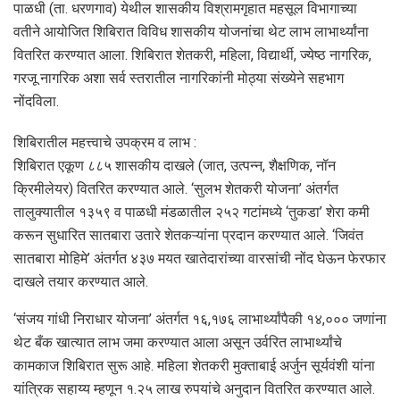
पाळधी (ता. धरणगाव) येथील शासकीय विश्रामगृहात महसूल विभागाच्या
वतीने आयोजित शिबिरात विविध शासकीय योजनांचा थेट लाभ लाभार्थ्यांना
वितरित करण्यात आला. शिबिरात शेतकरी, महिला, विद्यार्थी, ज्येष्ठ नागरिक,
गरजू नागरिक अशा सर्व स्तरातील नागरिकांनी मोठ्या संख्येने सहभाग
नोंदविला.
शिबिरातील महत्त्वाचे उपक्रम व लाभ :
शिबिरात एकूण ८८५ शासकीय दाखले (जात, उत्पन्न, शैक्षणिक, नॉन
क्रिमीलेयर) वितरित करण्यात आले. ‘सुलभ शेतकरी योजना’ अंतर्गत
तालुक्यातील १३५९ व पाळधी मंडळातील २५२ गटांमध्ये ‘तुकडा’ शेरा कमी
करून सुधारित सातबारा उतारे शेतकऱ्यांना प्रदान करण्यात आले. ‘जिवंत
सातबारा मोहिमे’ अंतर्गत ४३७ मयत खातेदारांच्या वारसांची नोंद घेऊन फेरफार
दाखले तयार करण्यात आले.
‘संजय गांधी निराधार योजना’ अंतर्गत १६,१७६ लाभार्थ्यांपैकी १४,००० जणांना
थेट बँक खात्यात लाभ जमा करण्यात आला असून उर्वरित लाभार्थ्यांचे
कामकाज शिबिरात सुरू आहे. महिला शेतकरी मुक्ताबाई अर्जुन सूर्यवंशी यांना
यांत्रिक सहाय्य म्हणून १.२५ लाख रुपयांचे अनुदान वितरित करण्यात आले.