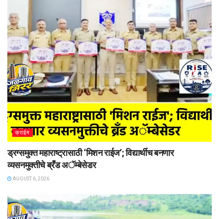
क्राईम
ड्रग्समुक्त महाराष्ट्रासाठी ‘मिशन राईज’; विद्यार्थीच बनणार
व्यसनमुक्तीचे ब्रँड अॅम्बेसेडर
AUGUST 6, 2026