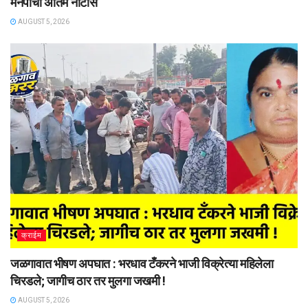
मनपाची अंतिम नोटीस
AUGUST 5, 2026
क्राईम
जळगावात भीषण अपघात : भरधाव टँकरने भाजी विक्रेत्या महिलेला
चिरडले; जागीच ठार तर मुलगा जखमी !
AUGUST 5, 2026