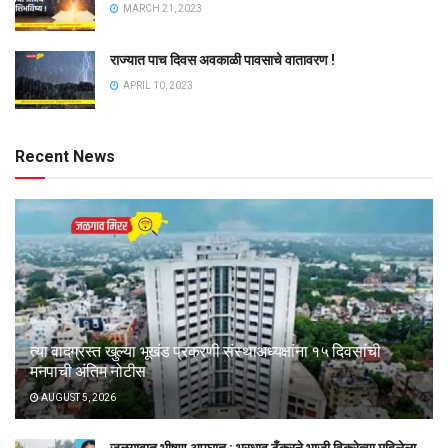
MARCH 21, 2023
राज्यात पाच दिवस अवकाळी पावसाचे वातावरण !
APRIL 10, 2023
Recent News
त्या वादग्रस्त खुल्या भूखंड प्रकरणी संस्थाअध्यक्षांना १५ दिवसांची
मनपाची अंतिम नोटीस
AUGUST 5, 2026
जळगावात भीषण अपघात : भरधाव टँकरने भाजी विक्रेत्या महिलेला