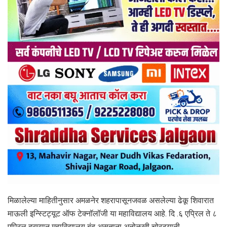
मिळालेल्या माहितीनुसार अमळनेर शहरापासूनजवळ असलेल्या ढेकू शिवारात
माऊली इन्स्टिट्यूट ऑफ टेक्नॉलॉजी या महाविद्यालय आहे. दि .६ एप्रिल ते ८
एप्रिल दरम्यान महाविद्यालय बंद असताना अनोळखी चोरट्यानी