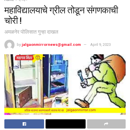
महाविद्यालयाचे ग्रील तोडून संगणकाची
चोरी !
अमळनेर पोलिसात गुन्हा दाखल
by
jalgaonmirrornews@gmail.com
April 9, 2023