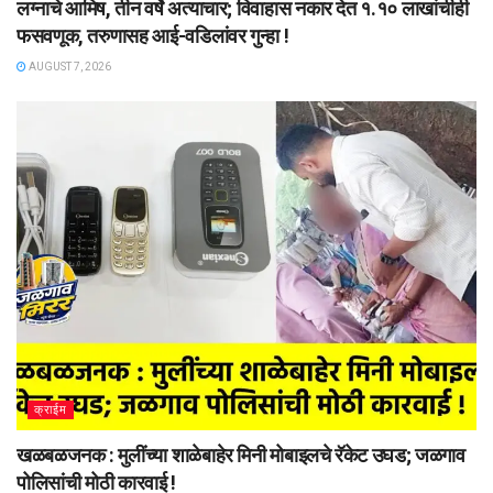
लग्नाचे आमिष, तीन वर्षे अत्याचार; विवाहास नकार देत १.१० लाखांचीही
फसवणूक, तरुणासह आई-वडिलांवर गुन्हा !
AUGUST 7, 2026
क्राईम
खळबळजनक : मुलींच्या शाळेबाहेर मिनी मोबाइलचे रॅकेट उघड; जळगाव
पोलिसांची मोठी कारवाई !