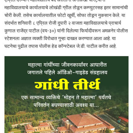
महाविद्यालयाचे कार्यालयाचे लोखंडी ग्रील तोडून कम्प्युटरसह इतर सामानांची
चोरी केली. तसेच कार्यालयातील फोटो खुर्ची, सोफा तोडून नुकसान केले. या
संदर्भात शनिवारी ८ एप्रिल रोजी दुपारी २ वाजता महाविद्यालयाचे प्राचार्य
कुणाल राजेंद्र पाटील (वय-३०) यांनी दिलेल्या फिर्यादीवरून अमळनेर पोलीस
स्टेशनला अज्ञात व्यक्ती विरोधात गुन्हा दाखल करण्यात आला आहे. या
घटनेचा पुढील तपास पोलीस हेड कॉन्स्टेबल जे.डी. पाटील करीत आहे.