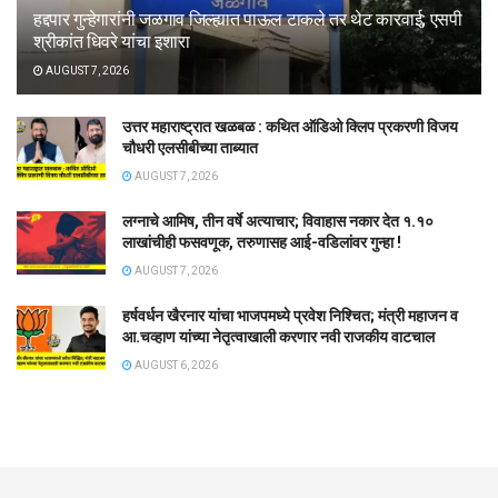
हद्दपार गुन्हेगारांनी जळगाव जिल्ह्यात पाऊल टाकले तर थेट कारवाई; एसपी
श्रीकांत धिवरे यांचा इशारा
AUGUST 7, 2026
उत्तर महाराष्ट्रात खळबळ : कथित ऑडिओ क्लिप प्रकरणी विजय
चौधरी एलसीबीच्या ताब्यात
AUGUST 7, 2026
लग्नाचे आमिष, तीन वर्षे अत्याचार; विवाहास नकार देत १.१०
लाखांचीही फसवणूक, तरुणासह आई-वडिलांवर गुन्हा !
AUGUST 7, 2026
हर्षवर्धन खैरनार यांचा भाजपमध्ये प्रवेश निश्चित; मंत्री महाजन व
आ.चव्हाण यांच्या नेतृत्वाखाली करणार नवी राजकीय वाटचाल
AUGUST 6, 2026