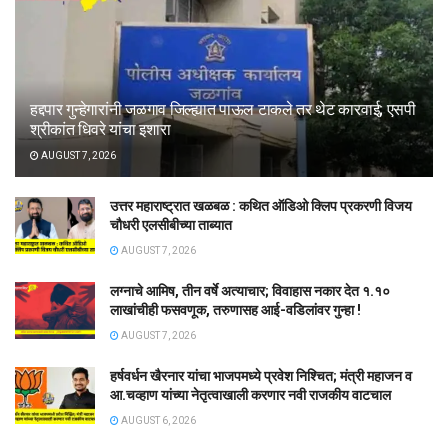
हद्दपार गुन्हेगारांनी जळगाव जिल्ह्यात पाऊल टाकले तर थेट कारवाई; एसपी
श्रीकांत धिवरे यांचा इशारा
AUGUST 7, 2026
उत्तर महाराष्ट्रात खळबळ : कथित ऑडिओ क्लिप प्रकरणी विजय
चौधरी एलसीबीच्या ताब्यात
AUGUST 7, 2026
लग्नाचे आमिष, तीन वर्षे अत्याचार; विवाहास नकार देत १.१०
लाखांचीही फसवणूक, तरुणासह आई-वडिलांवर गुन्हा !
AUGUST 7, 2026
हर्षवर्धन खैरनार यांचा भाजपमध्ये प्रवेश निश्चित; मंत्री महाजन व
आ.चव्हाण यांच्या नेतृत्वाखाली करणार नवी राजकीय वाटचाल
AUGUST 6, 2026