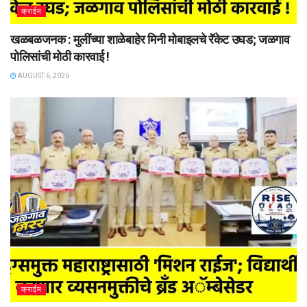
क्राईम
खळबळजनक : मुलींच्या शाळेबाहेर मिनी मोबाइलचे रॅकेट उघड; जळगाव
पोलिसांची मोठी कारवाई !
AUGUST 6, 2026
क्राईम