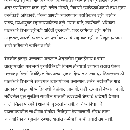
अधिकारी श्रीमती मीनल करनवाल, अधीक्षक अभियंता व प्रशासक, लाभ
क्षेत्र प्राधिकरण कडा श्री. गणेश भोसले, निवासी उपजिल्हाधिकारी तथा मुख्य
कार्यकारी अधिकारी, जिल्हा आपत्ती व्यवस्थापन प्राधिकरण श्री. नरवीर
रावळ, उपआयुक्त महानगरपालिका श्री. गणेश चाटे, कार्यकारी अभियंता
पाटबंधारे विभाग श्रीमती अदिती कुलकर्णी, शहर अभियंता श्री. मनीष
अमृतकर, आपत्ती व्यवस्थापन प्राधिकरणाचे सहायक श्री. नासिदूल इस्लाम
आदी अधिकारी उपस्थित होते.
बैठकीत हतनूर धरणाच्या पाणलोट क्षेत्रातील मुक्ताईनगर व रावेर
तालुक्यातील गावांमध्ये पूरपरिस्थिती निर्माण होण्याची शक्यता लक्षात घेऊन
धरणातून विसर्ग नियंत्रित ठेवण्याच्या सूचना देण्यात आल्या. पूर निवारणासाठी
पाटबंधारे विभागाने आवश्यक उपाययोजना कराव्यात, तसेच नद्यांमधील गाळ
तात्काळ काढून योग्य ठिकाणी विल्हेवाट लावावी, अशी सूचनाही देण्यात आली.
नदीवरील पूल सुरक्षित राहतील यासाठी खबरदारी घेण्याचे आदेशही देण्यात
आले. जिल्हा परिषदेने शाळांची दुरुस्ती करावी. आरोग्य विभागाने
पावसाळ्यातील साथीच्या रोगांवर नियंत्रण ठेवण्यासाठी औषध साठा,
रुग्णवाहिका व ग्रामीण रुग्णालयातील कर्मचारी यांची तयारी तपासावी.