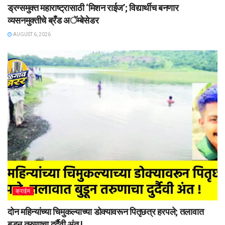
ड्रग्समुक्त महाराष्ट्रासाठी ‘मिशन राईज’; विद्यार्थीच बनणार
व्यसनमुक्तीचे ब्रँड अॅम्बेसेडर
AUGUST 6, 2026
क्राईम
दोन महिन्यांच्या चिमुकल्याच्या डोक्यावरून पितृछत्र हरपले; तलावात
बुडून तरुणाचा दुर्दैवी अंत !