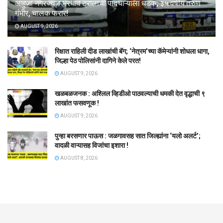
आहुजा नगरजवळ भरधाव ट्रालाची पादचाऱ्याला धडक; ३५ वर्षीय तरुण
गंभीर, चालक फरार!
AUGUST 9, 2026
रिक्षात राहिली दीड लाखांची बॅग; ‘नेत्रम’च्या कॅमेऱ्यांनी शोधला धागा,
जिल्हा पेठ पोलिसांनी दागिने केले परत!
AUGUST 9, 2026
खळबळजनक : अश्लिल व्हिडीओ पाठवल्याची धमकी देत वृद्धाची ९
लाखांत फसवणूक !
AUGUST 9, 2026
पुन्हा बरसणार पाऊस : जळगावसह सात जिल्ह्यांना ‘यलो अलर्ट’;
वादळी वाऱ्यासह विजांचा इशारा !
AUGUST 8, 2026