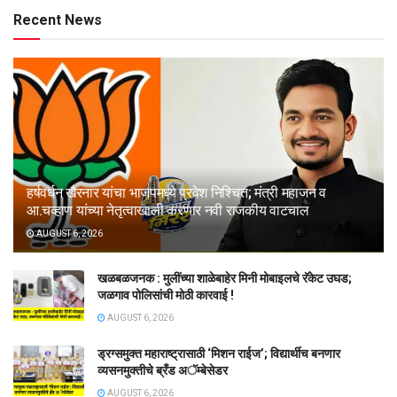
Recent News
हर्षवर्धन खैरनार यांचा भाजपमध्ये प्रवेश निश्चित; मंत्री महाजन व
आ.चव्हाण यांच्या नेतृत्वाखाली करणार नवी राजकीय वाटचाल
AUGUST 6, 2026
खळबळजनक : मुलींच्या शाळेबाहेर मिनी मोबाइलचे रॅकेट उघड;
जळगाव पोलिसांची मोठी कारवाई !
AUGUST 6, 2026
ड्रग्समुक्त महाराष्ट्रासाठी ‘मिशन राईज’; विद्यार्थीच बनणार
व्यसनमुक्तीचे ब्रँड अॅम्बेसेडर
AUGUST 6, 2026