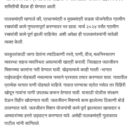
सम‍ितीची बैठक ही घेण्यात आली.
पालकमंत्री म्हणाले की, प्रधानमंत्री व मुख्यमंत्री सडक योजनेतील ग्रामीण
रस्त्यांची कामे गुणवत्तापूर्ण करण्यावर भर द्यावा. मार्च २०२४ पर्यंत ग्रामीण
रस्त्यांची कामे पूर्ण झाली पाहिजेत‌. अशी अपेक्षा ही पालकमंत्र्यांनी यावेळी
व्यक्त केली.
घरकुलांसाठी जागा देतांना‌ त्याठिकाणी रस्ते, पाणी, वीज, मलनिस्सारण
व्यवस्था सहज व्यवस्थित असल्याची खात्री करावी. जिल्ह्यात जलजीवन
मिशनच्या कामांना गती देण्यात यावी. खेड्यामध्ये काही गल्ली -भागात
पाईप‌लाईन पोहचली नसल्यास नव्याने प्रस्ताव तयार करण्यात यावा. गावातील
प्रत्येक भागात पाणी पोहचले पाहिजे. गावात पाण्याचा स्रोत नसेल तर विहिरी
खोदून गावांना पाणी उपलब्ध करून देण्यात यावी. यासाठी पोलीस संरक्षण
देऊन विहीर खोदण्यात यावी‌‌. जलजीवन मिशनचे काम झालेल्या ठिकाणी बोर्ड
लावण्यात यावे. जलजीवन मिशन योजनांची कामे पूर्ण झाल्यावर खासदार व
आमदारांच्या हस्ते उद्घाटन करण्यात यावे‌. असेही पालकमंत्री गुलाबराव
पाटील यांनी सांगितले.