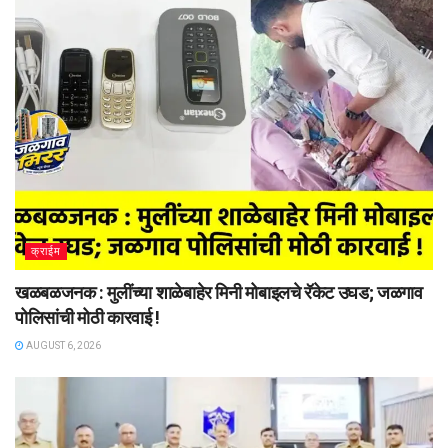
क्राईम
खळबळजनक : मुलींच्या शाळेबाहेर मिनी मोबाइलचे रॅकेट उघड; जळगाव
पोलिसांची मोठी कारवाई !
AUGUST 6, 2026