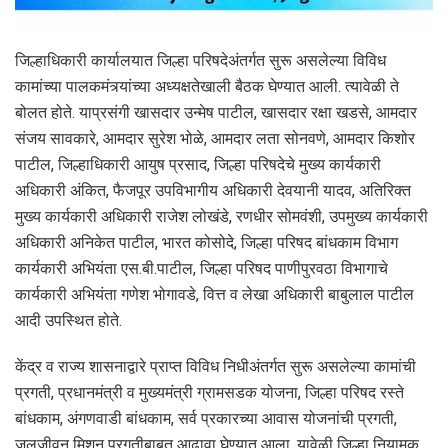
ज‍िल्हाध‍िकारी कार्यालयात ज‍िल्हा पर‍िषदेअंतर्गत सुरू असलेल्या व‍िव‍िध
कामांच्या पालकमंत्र्यांच्या अध्यक्षतेखाली बैठक घेण्यात आली. त्यावेळी ते
बोलत होते. याप्रसंगी खासदार उन्मेष पाटील, खासदार रक्षा खडसे, आमदार
संजय सावकारे, आमदार सुरेश भोळे, आमदार लता सोनवणे, आमदार किशोर
पाटील, ज‍िल्हाध‍िकारी आयुष प्रसाद, जिल्हा पर‍िषदेचे मुख्य कार्यकारी
अध‍िकारी अंक‍ित, फैजपूर उपविभागीय अधिकारी देवयानी यादव, अत‍िर‍िक्त
मुख्य कार्यकारी अध‍िकारी राजेश लोखंडे, रणधीर सोमवंशी, उपमुख्य कार्यकारी
अध‍िकारी अनिकेत पाटील, भारत कोसोदे, ज‍िल्हा पर‍िषद बांधकाम व‍िभाग
कार्यकारी अभियंता एस.बी.पाटील, जिल्हा परिषद पाणीपुरवठा विभागाचे
कार्यकारी अभियंता गणेश भोगावडे, व‍ित्त व लेखा अधिकारी बाबुलाल पाटील
आदी उपस्थ‍ित होते.
केंद्र व राज्य शासनाद्वारे प्राप्त व‍िविध न‍िधीअंतर्गत सुरू असलेल्या कामांची
प्रगती, प्रधानमंत्री व मुख्यमंत्री ग्रामसडक योजना, जिल्हा पर‍िषद रस्ते
बांधकाम, अंगणवाडी बांधकाम, सर्व प्रकारच्या आवास योजनांची प्रगती,
जलजीवन म‍िशन प्रगतीबाबत आढावा घेण्यात आला. यावेळी ज‍िल्हा न‍ियामक