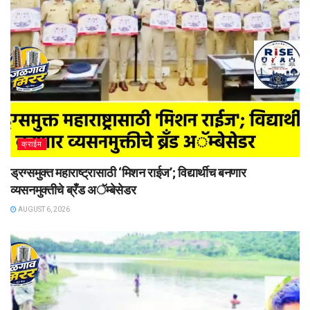
क्राईम
ड्रग्समुक्त महाराष्ट्रासाठी ‘मिशन राईज’; विद्यार्थीच बनणार
व्यसनमुक्तीचे ब्रँड अॅम्बेसेडर
AUGUST 6, 2026