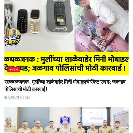
क्राईम
खळबळजनक : मुलींच्या शाळेबाहेर मिनी मोबाइलचे रॅकेट उघड; जळगाव
पोलिसांची मोठी कारवाई !
AUGUST 6, 2026