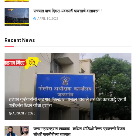
राज्यात पाच दिवस अवकाळी पावसाचे वातावरण !
APRIL 10, 2023
Recent News
हद्दपार गुन्हेगारांनी जळगाव जिल्ह्यात पाऊल टाकले तर थेट कारवाई; एसपी
श्रीकांत धिवरे यांचा इशारा
AUGUST 7, 2026
उत्तर महाराष्ट्रात खळबळ : कथित ऑडिओ क्लिप प्रकरणी विजय
चौधरी एलसीबीच्या ताब्यात