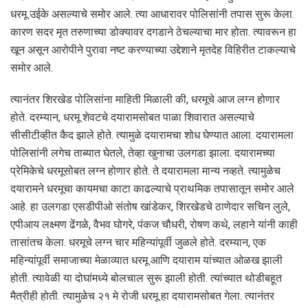
धरमू उईके असल्याचे समोर आले. त्या आधारावर पोलिसांनी तपास सुरू केला.
कारण सदर मृत तरुणाच्या डोक्यावर दगडाने ठेचल्याचा मार होता. त्यावरून हा
खून असून आरोपीने पुरावा नष्ट करण्याच्या उद्देशाने मृतदेह विहिरीत टाकल्याचे
समोर आले.
त्यानंतर शिरखेड पोलिसांना माहिती मिळाली की, धरमूचे आज लग्न होणार
होते. दरम्यान, धरमू शेवटचे दयारामसोबत पाळा शिवारात असल्याचे
सीसीटीव्हीत कैद झाले होते. त्यामुळे दयारामचा शोध घेण्यात आला. दयारामला
पोलिसांनी लगेच ताब्यात घेतले, तेव्हा खुनाचा उलगडा झाला. दयारामच्या
प्रेमिकेचे धरमूसोबत लग्न होणार होते. ते दयारामला मान्य नव्हते. त्यामुळेच
दयारामने धरमूचा कायमचा काटा काढल्याचे प्राथमिक तपासातून समोर आले
आहे. हा उलगडा एसडीपीओ संतोष खांडेकर, शिरखेडचे ठाणेदार सचिन लुले,
एपीआय लक्ष्मण ढेंगळे, वैभव घोगरे, पंकज चौधरी, रोषण कथे, लहाने यांनी काही
तासांतच केला. धरमूचे लग्न चार महिन्यांपूर्वी जुळले होते. दरम्यान, एक
महिन्यांपूर्वी समाजाच्या मेळाव्यात धरमू आणि दयाराम यांच्यात ओळख झाली
होती. त्यावेळी या दोघांमध्ये बोलचाल सुरू झाली होती. त्यांच्यात थोडीबहूत
मैत्रीही होती. त्यामुळेच २१ मे रोजी धरमू हा दयारामसोबत गेला. त्यानंतर