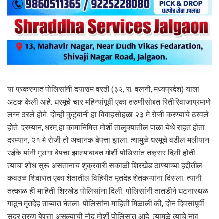
या प्रकरणात पोलिसांनी दयाराम वरठी (३२, रा. वलनी, मध्यप्रदेश) याला
अटक केली आहे. धरमूचे चार महिन्यांपूर्वी एका तरुणीसोबत रितीरिवाजाप्रमाणे
लग्न ठरले होते. दोन्ही कुटुंबांनी हा विवाहसोहळा २३ मे रोजी करण्याचे ठरवले
होते. दरम्यान, धरमू हा कामानिमित्त मोर्शी तालुक्यातील पाळा येथे राहत होता.
दरम्यान, २१ मे रोजी तो अचानक बेपत्ता झाला. त्यामुळे धरमूचे वडील मलीयान
उईके यांनी मुलगा बेपत्ता झाल्याबाबत मोर्शी पोलिसांत तक्रार दिली होती.
त्याचा शोध सुरू असतानाच शुक्रवारी सकाळी शिरखेड ठाण्याच्या हद्दीतील
कवठळ शिवारात एका शेतातील विहिरीत मृतदेह शेतकऱ्यांना दिसला. त्यांनी
तत्काळ ही माहिती शिरखेड पोलिसांना दिली. पोलिसांनी तातडीने घटनास्थळ
गाठून मृतदेह ताब्यात घेतला. पोलिसांना माहिती मिळाली की, दोन दिवसांपूर्वी
सदर तरुण बेपत्ता असल्याची नोंद मोर्शी पोलिसांत आहे. त्यामुळे त्याचे नाव