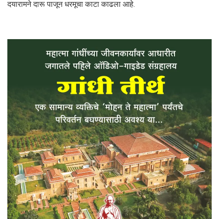
दयारामने दारू पाजून धरमूचा काटा काढला आहे.