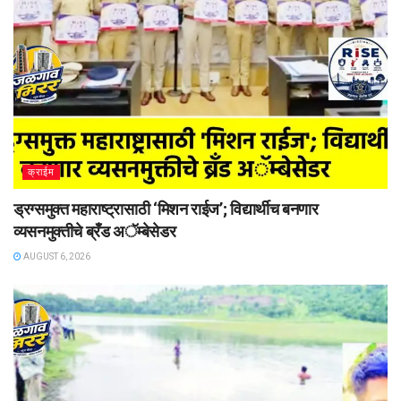
क्राईम
ड्रग्समुक्त महाराष्ट्रासाठी ‘मिशन राईज’; विद्यार्थीच बनणार
व्यसनमुक्तीचे ब्रँड अॅम्बेसेडर
AUGUST 6, 2026