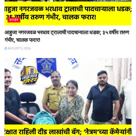
क्राईम
आहुजा नगरजवळ भरधाव ट्रालाची पादचाऱ्याला धडक; ३५ वर्षीय तरुण
गंभीर, चालक फरार!
AUGUST 9, 2026