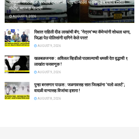
आहुजा नगरजवळ भरधाव ट्रालाची पादचाऱ्याला धडक; ३५ वर्षीय तरुण
गंभीर, चालक फरार!
AUGUST 9, 2026
रिक्षात राहिली दीड लाखांची बॅग; ‘नेत्रम’च्या कॅमेऱ्यांनी शोधला धागा,
जिल्हा पेठ पोलिसांनी दागिने केले परत!
AUGUST 9, 2026
खळबळजनक : अश्लिल व्हिडीओ पाठवल्याची धमकी देत वृद्धाची ९
लाखांत फसवणूक !
AUGUST 9, 2026
पुन्हा बरसणार पाऊस : जळगावसह सात जिल्ह्यांना ‘यलो अलर्ट’;
वादळी वाऱ्यासह विजांचा इशारा !
AUGUST 8, 2026