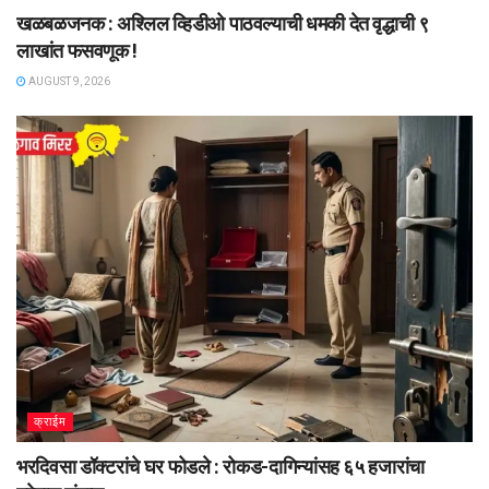
खळबळजनक : अश्लिल व्हिडीओ पाठवल्याची धमकी देत वृद्धाची ९
लाखांत फसवणूक !
AUGUST 9, 2026
क्राईम
भरदिवसा डॉक्टरांचे घर फोडले : रोकड-दागिन्यांसह ६५ हजारांचा