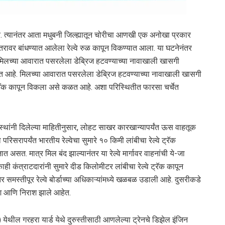
ते. त्यानंतर आता मधुबनी जिल्ह्यातून चोरीचा आणखी एक अनोखा प्रकार
वर बांधण्यात आलेला रेल्वे रुळ कापून विकण्यात आला. या घटनेनंतर
गर मिलच्या आवारात पसरलेला डेब्रिज हटवण्याच्या नावाखाली खासगी
ले जात आहे. मिलच्या आवारात पसरलेला डेब्रिज हटवण्याच्या नावाखाली खासगी
 ट्रॅक कापून विकला असे कळत आहे. अशा परिस्थितीत फारसा चर्चेत
मस्थांनी दिलेल्या माहितीनुसार, लोहट साखर कारखान्यापर्यंत ऊस वाहतूक
िसरापर्यंत भारतीय रेल्वेचा सुमारे १० किमी लांबीचा रेल्वे ट्रॅक
असत. मात्र मिल बंद झाल्यानंतर या रेल्वे मार्गावर वाहनांची ये-जा
ही कंत्राटदारांनी सुमारे दीड किलोमीटर लांबीचा रेल्वे ट्रॅक कापून
 समस्तीपूर रेल्वे बोर्डाच्या अधिकाऱ्यांमध्ये खळबळ उडाली आहे. दुसरीकडे
ाश आणि निराश झाले आहेत.
हा) येथील गरहरा यार्ड येथे दुरुस्तीसाठी आणलेल्या ट्रेनचे डिझेल इंजिन