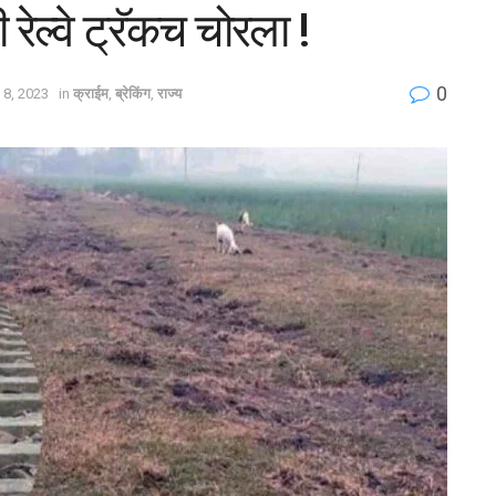
 रेल्वे ट्रॅकच चोरला !
0
 8, 2023
in
क्राईम
,
ब्रेकिंग
,
राज्य