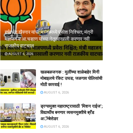
हर्षवर्धन खैरनार यांचा भाजपमध्ये प्रवेश निश्चित; मंत्री
महाजन व आ.चव्हाण यांच्या नेतृत्वाखाली करणार नवी
राजकीय वाटचाल
AUGUST 6, 2026
खळबळजनक : मुलींच्या शाळेबाहेर मिनी
मोबाइलचे रॅकेट उघड; जळगाव पोलिसांची
मोठी कारवाई !
AUGUST 6, 2026
ड्रग्समुक्त महाराष्ट्रासाठी ‘मिशन राईज’;
विद्यार्थीच बनणार व्यसनमुक्तीचे ब्रँड
अॅम्बेसेडर
AUGUST 6, 2026