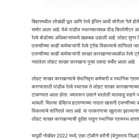
बिहारमधील लोखंडी पूल आणि रेल्वे इंजिन आधी चोरीला गेले हो
समोर आला आहे. येथे पांडौल स्थानकाजवळ दीड किलोमीटर अंतरा
रेल्वे बोर्डाच्या अधिकाऱ्यांमध्ये खळबळ उडाली आहे. लोहट शु
एजन्सीच्या काही कर्मचाऱ्यांनी रेल्वे ट्रॅक विकल्याचे सांगित
एजन्सीच्या काही कर्मचाऱ्यांनी साखर कारखान्याजवळील रेल्वे
नसलेला लोहट साखर कारखाना पुन्हा एकदा चर्चेत आला आहे.
लोहट साखर कारखान्याचे सेवानिवृत्त कर्मचारी व स्थानिक ग्रा
करण्यासाठी पांडौळ रेल्वे स्थानक ते लोहट साखर कारखान्याच्या पर
टाकण्यात आला होता. ज्यावरून उसाने भरलेली मालवाहू वाहने जात 
थांबली. मिलचा डेब्रिज हटवण्याच्या नादात खासगी एजन्सीच्या का
विकल्याचे सांगितले जात आहे. या प्रकरणाचा खुलासा झाल्यानंतर
लोहट साखर कारखान्याची दुर्दशा पाहून स्थानिक ग्रामस्थ हत
यापूर्वी नोव्हेंबर 2022 मध्ये, एका टोळीने बरौनी (बेगुसराय जिल्