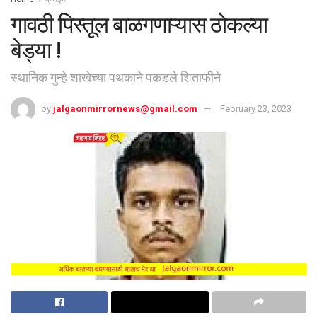
गावठी पिस्तूल बाळगणाऱ्यास ठोकल्या
बेड्या !
स्थानिक गुन्हे शाखेच्या पथकाने पकडले शिताफीने
by
jalgaonmirrornews@gmail.com
February 23, 2023