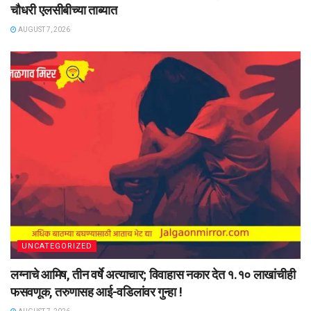
चौधरी एलसीबीच्या ताब्यात
AUGUST 7, 2026
UNCATEGORIZED
लग्नाचे आमिष, तीन वर्षे अत्याचार; विवाहास नकार देत १.१० लाखांचीही
फसवणूक, तरुणासह आई-वडिलांवर गुन्हा !