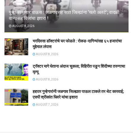
पुन्हा बरसणार पाऊस : जळगावसह सात जिल्ह्यांना ‘यलो अलर्ट’; वादळी
वाऱ्यासह विजांचा इशारा !
AUGUST 8, 2026
भरदिवसा डॉक्टरांचे घर फोडले : रोकड-दागिन्यांसह ६५ हजारांचा
मुद्देमाल लंपास
AUGUST 8, 2026
ट्रॅक्टर मागे घेताना अंदाज चुकला; विहिरीत पडून शिंदीच्या तरुणाचा
मृत्यू
AUGUST 8, 2026
हद्दपार गुन्हेगारांनी जळगाव जिल्ह्यात पाऊल टाकले तर थेट कारवाई;
एसपी श्रीकांत धिवरे यांचा इशारा
AUGUST 7, 2026