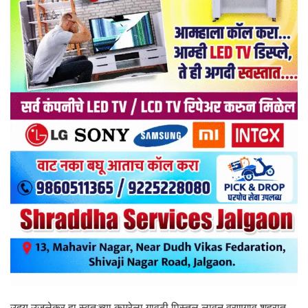
उदय उजलेकर हा स्वत:च्या कमरेला गावठी पिस्तूल लावून वरणगाव शहरात