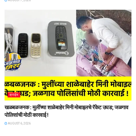
AUGUST 7, 2026
क्राईम
खळबळजनक : मुलींच्या शाळेबाहेर मिनी मोबाइलचे रॅकेट उघड; जळगाव
पोलिसांची मोठी कारवाई !
AUGUST 6, 2026