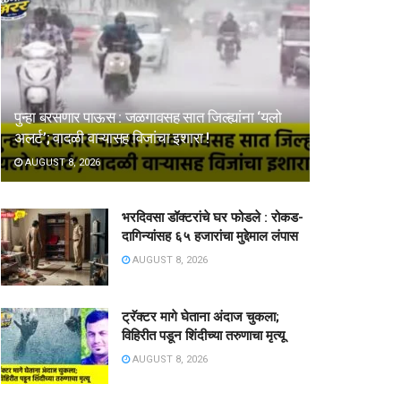
पुन्हा बरसणार पाऊस : जळगावसह सात जिल्ह्यांना ‘यलो
अलर्ट’; वादळी वाऱ्यासह विजांचा इशारा !
AUGUST 8, 2026
भरदिवसा डॉक्टरांचे घर फोडले : रोकड-
दागिन्यांसह ६५ हजारांचा मुद्देमाल लंपास
AUGUST 8, 2026
ट्रॅक्टर मागे घेताना अंदाज चुकला;
विहिरीत पडून शिंदीच्या तरुणाचा मृत्यू
AUGUST 8, 2026