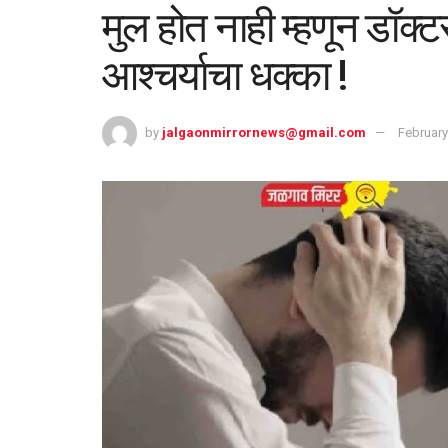
मुल होत नाही म्हणून डॉक्
आश्चर्याचा धक्का !
by
jalgaonmirrornews@gmail.com
February