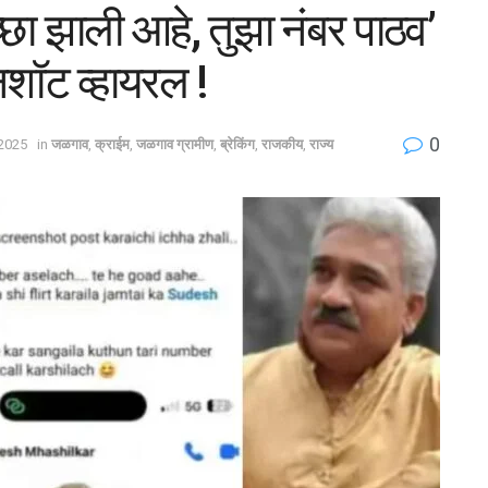
च्छा झाली आहे, तुझा नंबर पाठव’
ीनशॉट व्हायरल !
0
2025
in
जळगाव
,
क्राईम
,
जळगाव ग्रामीण
,
ब्रेकिंग
,
राजकीय
,
राज्य