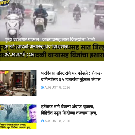
पुन्हा बरसणार पाऊस : जळगावसह सात जिल्ह्यांना ‘यलो
अलर्ट’; वादळी वाऱ्यासह विजांचा इशारा !
AUGUST 8, 2026
भरदिवसा डॉक्टरांचे घर फोडले : रोकड-
दागिन्यांसह ६५ हजारांचा मुद्देमाल लंपास
AUGUST 8, 2026
ट्रॅक्टर मागे घेताना अंदाज चुकला;
विहिरीत पडून शिंदीच्या तरुणाचा मृत्यू
AUGUST 8, 2026