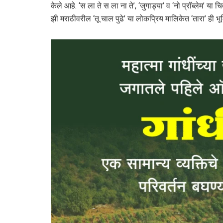
केले आहे. ‘स ला ते स ला ना ते’, ‘जुगाड्या’ व ‘नो प्रॉब्लेम’ या 
झी मराठीवरील ‘तू चाल पुढे’ या लोकप्रिय मालिकेत ‘तारा’ ही भ