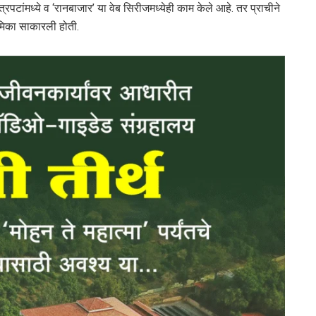
चित्रपटांमध्ये व ‘रानबाजार’ या वेब सिरीजमध्येही काम केले आहे. तर प्राचीने
ूमिका साकारली होती.