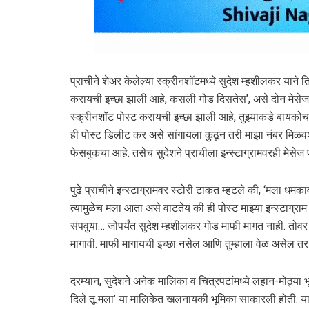
प्राचीने शेअर केलेल्या स्क्रीनशॉटमध्ये सुदेश म्हशीलकर याने ति
करायची इच्छा झाली आहे, कसली गोड दिसतेस’, असे दोन मेसेज स
स्क्रीनशॉट पोस्ट करायची इच्छा झाली आहे, तुझ्याकडे बायकोचा
ही पोस्ट डिलीट कर असे सांगायला कुठून तरी माझा नंबर मिळव
फेसबुकचा आहे. तसेच सुदेशने प्राचीला इन्स्टाग्रामवरही मेसेज
पुढे प्राचीने इन्स्टाग्रामवर स्टोरी टाकत म्हटले की, ‘मला धम
त्यामुळेच मला आता असे वाटतेय की ही पोस्ट माझ्या इन्स्टाग्
संपवुया… जोपर्यंत सुदेश म्हशीलकर गोड माफी मागत नाही. तोवर 
मागावी. माफी मागायची इच्छा नसेल आणि तुम्हाला वेळ असेल तर इत
दरम्यान, सुदेशने अनेक मालिका व चित्रपटांमध्ये लहान-मोठ्या भू
दिले तू मला’ या मालिकेत खलनायकी भूमिका साकारली होती. यासह