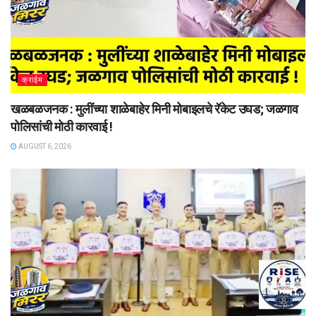
क्राईम
खळबळजनक : मुलींच्या शाळेबाहेर मिनी मोबाइलचे रॅकेट उघड; जळगाव
पोलिसांची मोठी कारवाई !
AUGUST 6, 2026