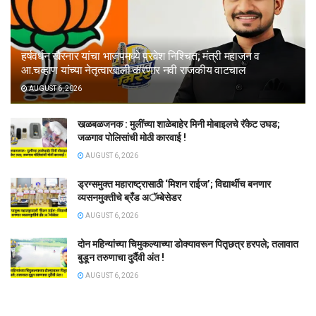
हर्षवर्धन खैरनार यांचा भाजपमध्ये प्रवेश निश्चित; मंत्री महाजन व
आ.चव्हाण यांच्या नेतृत्वाखाली करणार नवी राजकीय वाटचाल
AUGUST 6, 2026
खळबळजनक : मुलींच्या शाळेबाहेर मिनी मोबाइलचे रॅकेट उघड;
जळगाव पोलिसांची मोठी कारवाई !
AUGUST 6, 2026
ड्रग्समुक्त महाराष्ट्रासाठी ‘मिशन राईज’; विद्यार्थीच बनणार
व्यसनमुक्तीचे ब्रँड अॅम्बेसेडर
AUGUST 6, 2026
दोन महिन्यांच्या चिमुकल्याच्या डोक्यावरून पितृछत्र हरपले; तलावात
बुडून तरुणाचा दुर्दैवी अंत !
AUGUST 6, 2026