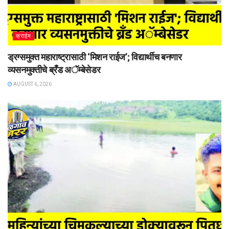
क्राईम
ड्रग्समुक्त महाराष्ट्रासाठी ‘मिशन राईज’; विद्यार्थीच बनणार
व्यसनमुक्तीचे ब्रँड अॅम्बेसेडर
AUGUST 6, 2026