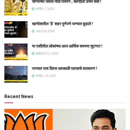
सोन्याच्या भावात मोठी घसरण ; खरेदीला उत्तम संधी !
APRIL 7, 2023
खान्देशातील ‘हे’ शहर पूर्णपणे पाण्यात बुडाले !
JULY 26, 2024
या राशीतील लोकांच्या आज आर्थिक समस्या सुटणार !
MARCH 21, 2023
राज्यात पाच दिवस अवकाळी पावसाचे वातावरण !
APRIL 10, 2023
Recent News