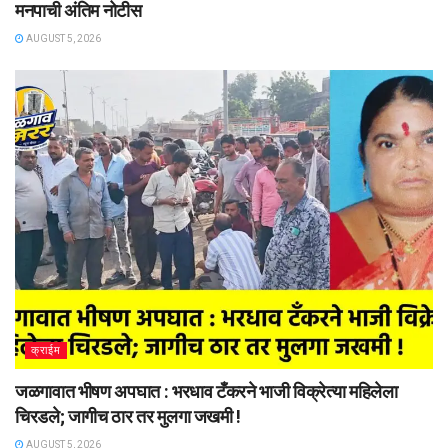
मनपाची अंतिम नोटीस
AUGUST 5, 2026
क्राईम
जळगावात भीषण अपघात : भरधाव टँकरने भाजी विक्रेत्या महिलेला
चिरडले; जागीच ठार तर मुलगा जखमी !
AUGUST 5, 2026