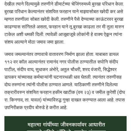
देखील त्याने दिल्यामुळे तरुणीने डीमार्टच्या चेजिंगरुमध्ये बुरखा परिधान केला.
बुरखा परिधान केल्यानंतर संशयित फरहान याने माझ्यासोबत खरेदी कर असे
म्हणत तरुणीला सोबत खरेदी केली. तरुणीने पैसे देण्याच्या काऊंटरवर बुरखा
काढण्यास सांगितले असता, फरहान याने तू बुरखा काढला तर मी तुला मारुन
टाकेल अशी धमकी दिली. त्यावेळी आजूबाजूचे लोकांनी हे वाक्य ऐकून त्यांना
संशय आल्याने मोठा जमाव जमा झाला.
जमाव जमल्यानंतर तणावाचे वातावरण निर्माण झाला होता. याबाबत डायल
११२ वर कॉल आल्यानंतर रामानंद नगर पोलीस ठाण्यातील सपोनि संदीप
पाटील, संदीप वाघ, सुधाकर अंभोरे, अतुल चौधरी, शरद वंजारी, सिद्धेश्वर
डापकर यांच्यासह कर्मचाऱ्यांनी घटनास्थळी धाव घेतली. त्यानंतर तरुणीसह
दोघ तरुणांना त्यांनी पोलीस ठाण्यात आणले. याठिकाणी तरुणीने दिलेल्या
तक्रारीवरुन संशयित फरहान हकीम खाटीक (वय २३) व जमील कुरेशी (दोघ
रा. किनगाव, ता. यावल) यांच्याविरुद्ध गुन्हा दाखल करण्यात आला आहे. तपास
उपनिरीक्षक प्रदीप बोरुडे हे करीत आहे.