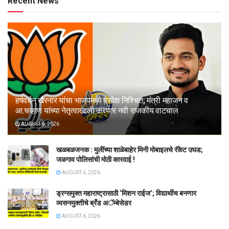
Recent News
हर्षवर्धन खैरनार यांचा भाजपमध्ये प्रवेश निश्चित; मंत्री महाजन व
आ.चव्हाण यांच्या नेतृत्वाखाली करणार नवी राजकीय वाटचाल
AUGUST 6, 2026
खळबळजनक : मुलींच्या शाळेबाहेर मिनी मोबाइलचे रॅकेट उघड;
जळगाव पोलिसांची मोठी कारवाई !
AUGUST 6, 2026
ड्रग्समुक्त महाराष्ट्रासाठी ‘मिशन राईज’; विद्यार्थीच बनणार
व्यसनमुक्तीचे ब्रँड अॅम्बेसेडर
AUGUST 6, 2026