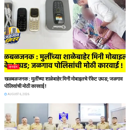
क्राईम
खळबळजनक : मुलींच्या शाळेबाहेर मिनी मोबाइलचे रॅकेट उघड; जळगाव
पोलिसांची मोठी कारवाई !
AUGUST 6, 2026