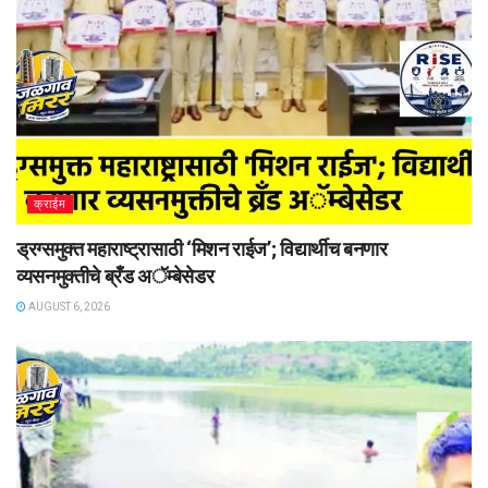
क्राईम
ड्रग्समुक्त महाराष्ट्रासाठी ‘मिशन राईज’; विद्यार्थीच बनणार
व्यसनमुक्तीचे ब्रँड अॅम्बेसेडर
AUGUST 6, 2026