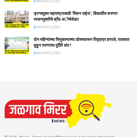
AUGUST 6, 2026
ड्रग्समुक्त महाराष्ट्रासाठी ‘मिशन राईज’; विद्यार्थीच बनणार
व्यसनमुक्तीचे ब्रँड अॅम्बेसेडर
AUGUST 6, 2026
दोन महिन्यांच्या चिमुकल्याच्या डोक्यावरून पितृछत्र हरपले; तलावात
बुडून तरुणाचा दुर्दैवी अंत !
AUGUST 6, 2026