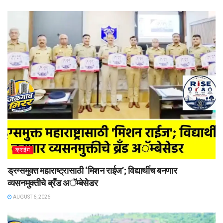
क्राईम
ड्रग्समुक्त महाराष्ट्रासाठी ‘मिशन राईज’; विद्यार्थीच बनणार
व्यसनमुक्तीचे ब्रँड अॅम्बेसेडर
AUGUST 6, 2026