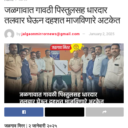
जळगावात गावठी पिस्तुलसह धारदार
तलवार घेऊन दहशत माजविणारे अटकेत
by
jalgaonmirrornews@gmail.com
January 2, 2025
जळगाव मिरर | २ जानेवारी २०२५