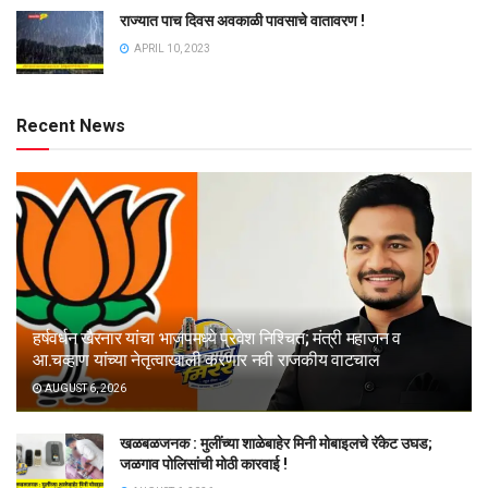
राज्यात पाच दिवस अवकाळी पावसाचे वातावरण !
APRIL 10, 2023
Recent News
हर्षवर्धन खैरनार यांचा भाजपमध्ये प्रवेश निश्चित; मंत्री महाजन व
आ.चव्हाण यांच्या नेतृत्वाखाली करणार नवी राजकीय वाटचाल
AUGUST 6, 2026
खळबळजनक : मुलींच्या शाळेबाहेर मिनी मोबाइलचे रॅकेट उघड;
जळगाव पोलिसांची मोठी कारवाई !